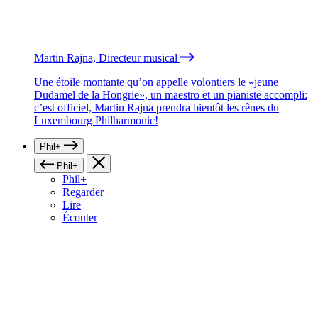
Martin Rajna, Directeur musical
Une étoile montante qu’on appelle volontiers le «jeune
Dudamel de la Hongrie», un maestro et un pianiste accompli:
c’est officiel, Martin Rajna prendra bientôt les rênes du
Luxembourg Philharmonic!
Phil+
Phil+
Phil+
Regarder
Lire
Écouter