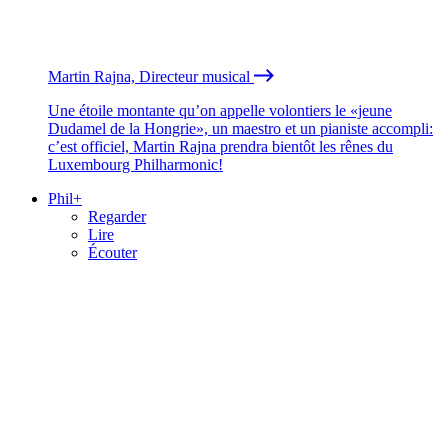
Martin Rajna, Directeur musical
Une étoile montante qu’on appelle volontiers le «jeune
Dudamel de la Hongrie», un maestro et un pianiste accompli:
c’est officiel, Martin Rajna prendra bientôt les rênes du
Luxembourg Philharmonic!
Phil+
Regarder
Lire
Écouter