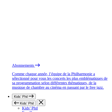
Abonnements
Comme chaque année, l’équipe de la Philharmonie a
sélectionné pour vous les concerts les plus emblématiques de
sa programmation selon différentes thématiques, de la
musique de chambre au cinéma en passant par le free jazz.
Kids’ Phil
Kids’ Phil
Kids’ Phil