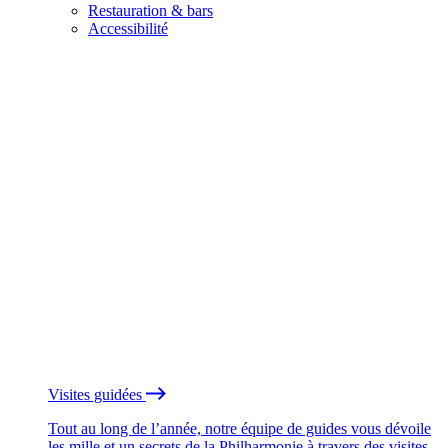
Restauration & bars
Accessibilité
Visites guidées
Tout au long de l’année, notre équipe de guides vous dévoile
les mille et un secrets de la Philharmonie à travers des visites