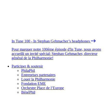
In Tune 100 - In Stephan Gehmacher’s headphones
Pour marquer notre 100ème épisode d'In Tune, nous avons
accueilli un invité spécial: Stephan Gehmacher, directeur
général de la Philharmonie!
Participer & soutenir
PhilaPhil
Entreprises partenaires
Louer la Philharmonie
Fondation EME
Orchestre Place de l’Europe
BénéPhil