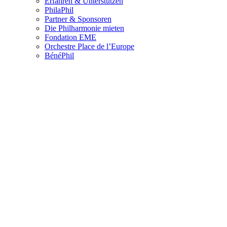
Erfahren & Unterstützen
PhilaPhil
Partner & Sponsoren
Die Philharmonie mieten
Fondation EME
Orchestre Place de l’Europe
BénéPhil