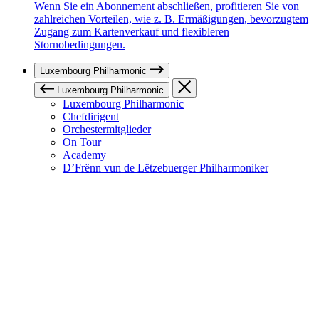
Wenn Sie ein Abonnement abschließen, profitieren Sie von
zahlreichen Vorteilen, wie z. B. Ermäßigungen, bevorzugtem
Zugang zum Kartenverkauf und flexibleren
Stornobedingungen.
Luxembourg Philharmonic
Luxembourg Philharmonic
Luxembourg Philharmonic
Chefdirigent
Orchestermitglieder
On Tour
Academy
D’Frënn vun de Lëtzebuerger Philharmoniker