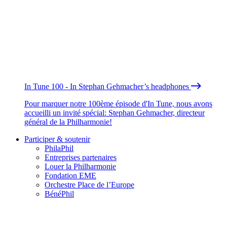
In Tune 100 - In Stephan Gehmacher’s headphones
Pour marquer notre 100ème épisode d'In Tune, nous avons
accueilli un invité spécial: Stephan Gehmacher, directeur
général de la Philharmonie!
Participer & soutenir
PhilaPhil
Entreprises partenaires
Louer la Philharmonie
Fondation EME
Orchestre Place de l’Europe
BénéPhil