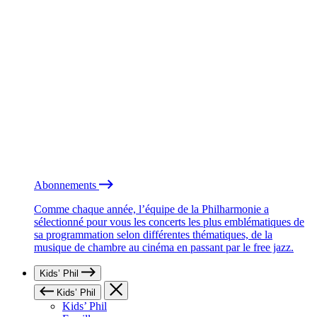
Abonnements
Comme chaque année, l’équipe de la Philharmonie a
sélectionné pour vous les concerts les plus emblématiques de
sa programmation selon différentes thématiques, de la
musique de chambre au cinéma en passant par le free jazz.
Kids’ Phil
Kids’ Phil
Kids’ Phil