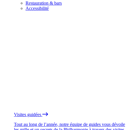
Restauration & bars
Accessibilité
Visites guidées
Tout au long de l’année, notre équipe de guides vous dévoile
les mille et un secrets de la Philharmonie à travers des visites