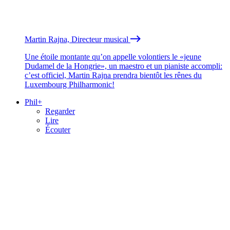
Martin Rajna, Directeur musical
Une étoile montante qu’on appelle volontiers le «jeune
Dudamel de la Hongrie», un maestro et un pianiste accompli:
c’est officiel, Martin Rajna prendra bientôt les rênes du
Luxembourg Philharmonic!
Phil+
Regarder
Lire
Écouter