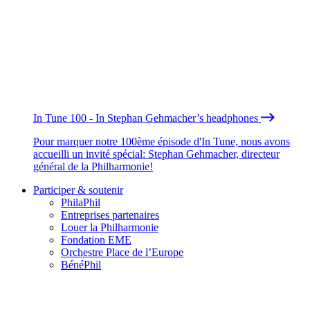
In Tune 100 - In Stephan Gehmacher’s headphones
Pour marquer notre 100ème épisode d'In Tune, nous avons
accueilli un invité spécial: Stephan Gehmacher, directeur
général de la Philharmonie!
Participer & soutenir
PhilaPhil
Entreprises partenaires
Louer la Philharmonie
Fondation EME
Orchestre Place de l’Europe
BénéPhil