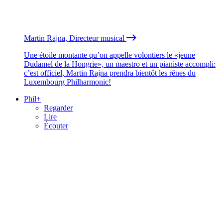
Martin Rajna, Directeur musical
Une étoile montante qu’on appelle volontiers le «jeune
Dudamel de la Hongrie», un maestro et un pianiste accompli:
c’est officiel, Martin Rajna prendra bientôt les rênes du
Luxembourg Philharmonic!
Phil+
Regarder
Lire
Écouter