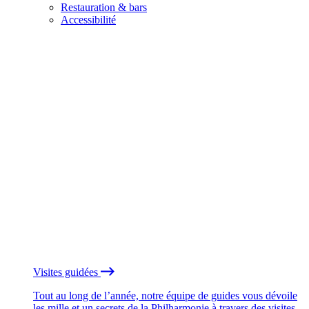
Restauration & bars
Accessibilité
Visites guidées
Tout au long de l’année, notre équipe de guides vous dévoile
les mille et un secrets de la Philharmonie à travers des visites