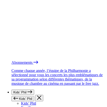
Abonnements
Comme chaque année, l’équipe de la Philharmonie a
sélectionné pour vous les concerts les plus emblématiques de
sa programmation selon différentes thématiques, de la
musique de chambre au cinéma en passant par le free jazz.
Kids’ Phil
Kids’ Phil
Kids’ Phil