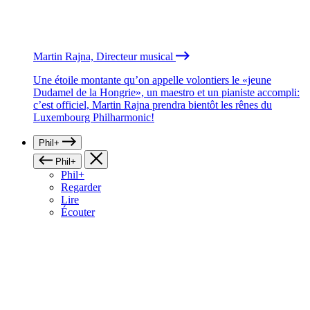
Martin Rajna, Directeur musical
Une étoile montante qu’on appelle volontiers le «jeune
Dudamel de la Hongrie», un maestro et un pianiste accompli:
c’est officiel, Martin Rajna prendra bientôt les rênes du
Luxembourg Philharmonic!
Phil+
Phil+
Phil+
Regarder
Lire
Écouter