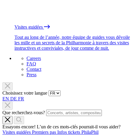
Visites guidées
Tout au long de l’année, notre équipe de guides vous dévoile
les mille et un secrets de la Philharmonie à travers des visites
instructives et conviviales, de jour comme de nuit.
Careers
FAQ
Contact
Press
Choisissez votre langue
EN
DE
FR
Que recherchez-vous?
Essayons encore! L’un de ces mots-clés pourrait-il vous aider?
Visites guidées
Premiers pas
Infos tickets
PhilaPhil