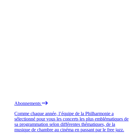
Abonnements
Comme chaque année, l’équipe de la Philharmonie a
sélectionné pour vous les concerts les plus emblématiques de
sa programmation selon différentes thématiques, de la
musique de chambre au cinéma en passant par le free jazz.