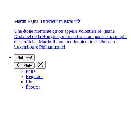
Martin Rajna, Directeur musical
Une étoile montante qu’on appelle volontiers le «jeune
Dudamel de la Hongrie», un maestro et un pianiste accompli:
c’est officiel, Martin Rajna prendra bientôt les rênes du
Luxembourg Philharmonic!
Phil+
Phil+
Phil+
Regarder
Lire
Écouter