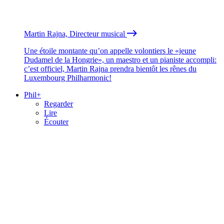
Martin Rajna, Directeur musical
Une étoile montante qu’on appelle volontiers le «jeune
Dudamel de la Hongrie», un maestro et un pianiste accompli:
c’est officiel, Martin Rajna prendra bientôt les rênes du
Luxembourg Philharmonic!
Phil+
Regarder
Lire
Écouter