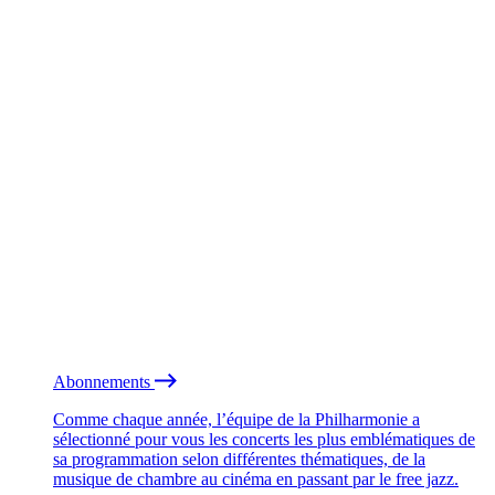
Abonnements
Comme chaque année, l’équipe de la Philharmonie a
sélectionné pour vous les concerts les plus emblématiques de
sa programmation selon différentes thématiques, de la
musique de chambre au cinéma en passant par le free jazz.