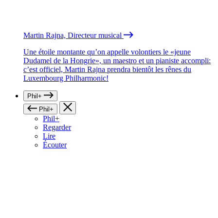
Martin Rajna, Directeur musical
Une étoile montante qu’on appelle volontiers le «jeune
Dudamel de la Hongrie», un maestro et un pianiste accompli:
c’est officiel, Martin Rajna prendra bientôt les rênes du
Luxembourg Philharmonic!
Phil+
Phil+
Phil+
Regarder
Lire
Écouter