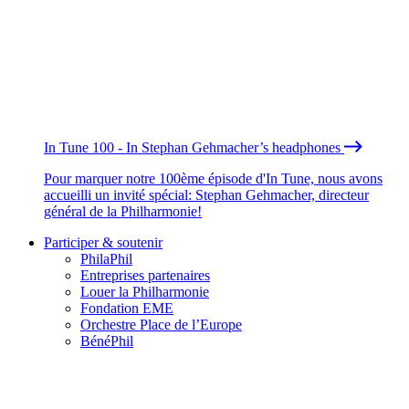
In Tune 100 - In Stephan Gehmacher’s headphones
Pour marquer notre 100ème épisode d'In Tune, nous avons
accueilli un invité spécial: Stephan Gehmacher, directeur
général de la Philharmonie!
Participer & soutenir
PhilaPhil
Entreprises partenaires
Louer la Philharmonie
Fondation EME
Orchestre Place de l’Europe
BénéPhil