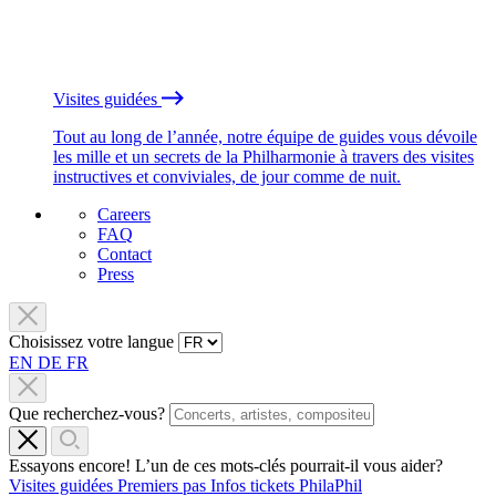
Visites guidées
Tout au long de l’année, notre équipe de guides vous dévoile
les mille et un secrets de la Philharmonie à travers des visites
instructives et conviviales, de jour comme de nuit.
Careers
FAQ
Contact
Press
Choisissez votre langue
EN
DE
FR
Que recherchez-vous?
Essayons encore! L’un de ces mots-clés pourrait-il vous aider?
Visites guidées
Premiers pas
Infos tickets
PhilaPhil