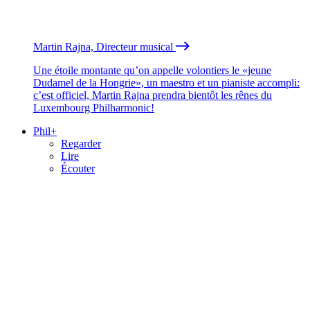
Martin Rajna, Directeur musical
Une étoile montante qu’on appelle volontiers le «jeune
Dudamel de la Hongrie», un maestro et un pianiste accompli:
c’est officiel, Martin Rajna prendra bientôt les rênes du
Luxembourg Philharmonic!
Phil+
Regarder
Lire
Écouter