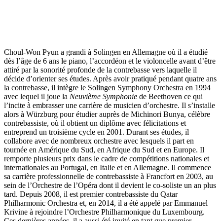
Choul-Won Pyun a grandi à Solingen en Allemagne où il a étudié
dès l’âge de 6 ans le piano, l’accordéon et le violoncelle avant d’être
attiré par la sonorité profonde de la contrebasse vers laquelle il
décide d’orienter ses études. Après avoir pratiqué pendant quatre ans
la contrebasse, il intègre le Solingen Symphony Orchestra en 1994
avec lequel il joue la
Neuvième Symphonie
de Beethoven ce qui
l’incite à embrasser une carrière de musicien d’orchestre. Il s’installe
alors à Würzburg pour étudier auprès de Michinori Bunya, célèbre
contrebassiste, où il obtient un diplôme avec félicitations et
entreprend un troisième cycle en 2001. Durant ses études, il
collabore avec de nombreux orchestre avec lesquels il part en
tournée en Amérique du Sud, en Afrique du Sud et en Europe. Il
remporte plusieurs prix dans le cadre de compétitions nationales et
internationales au Portugal, en Italie et en Allemagne. Il commence
sa carrière professionnelle de contrebassiste à Francfort en 2003, au
sein de l’Orchestre de l’Opéra dont il devient le co-soliste un an plus
tard. Depuis 2008, il est premier contrebassiste du Qatar
Philharmonic Orchestra et, en 2014, il a été appelé par Emmanuel
Krivine à rejoindre l’Orchestre Philharmonique du Luxembourg.
Ces dernières années, il a aussi été invité en tant que premier