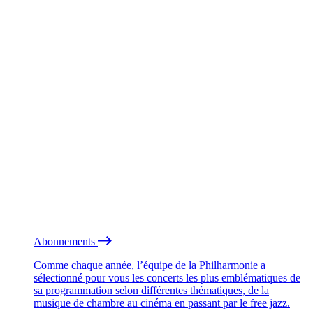
Abonnements
Comme chaque année, l’équipe de la Philharmonie a
sélectionné pour vous les concerts les plus emblématiques de
sa programmation selon différentes thématiques, de la
musique de chambre au cinéma en passant par le free jazz.