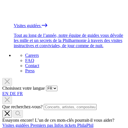
Visites guidées
Tout au long de l’année, notre équipe de guides vous dévoile
les mille et un secrets de la Philharmonie à travers des visites
instructives et conviviales, de jour comme de nuit.
Careers
FAQ
Contact
Press
Choisissez votre langue
EN
DE
FR
Que recherchez-vous?
Essayons encore! L’un de ces mots-clés pourrait-il vous aider?
Visites guidées
Premiers pas
Infos tickets
PhilaPhil