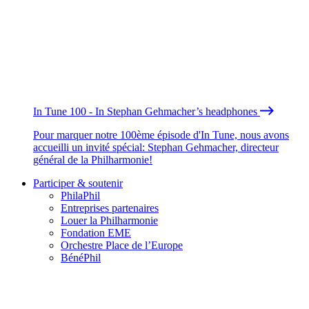
In Tune 100 - In Stephan Gehmacher’s headphones
Pour marquer notre 100ème épisode d'In Tune, nous avons
accueilli un invité spécial: Stephan Gehmacher, directeur
général de la Philharmonie!
Participer & soutenir
PhilaPhil
Entreprises partenaires
Louer la Philharmonie
Fondation EME
Orchestre Place de l’Europe
BénéPhil