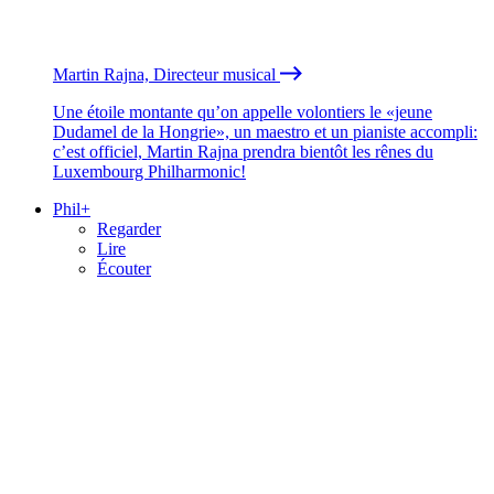
Martin Rajna, Directeur musical
Une étoile montante qu’on appelle volontiers le «jeune
Dudamel de la Hongrie», un maestro et un pianiste accompli:
c’est officiel, Martin Rajna prendra bientôt les rênes du
Luxembourg Philharmonic!
Phil+
Regarder
Lire
Écouter