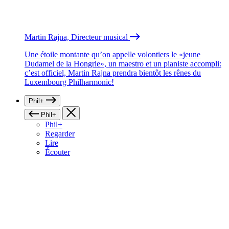
Martin Rajna, Directeur musical
Une étoile montante qu’on appelle volontiers le «jeune
Dudamel de la Hongrie», un maestro et un pianiste accompli:
c’est officiel, Martin Rajna prendra bientôt les rênes du
Luxembourg Philharmonic!
Phil+
Phil+
Phil+
Regarder
Lire
Écouter