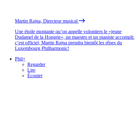
Martin Rajna, Directeur musical
Une étoile montante qu’on appelle volontiers le «jeune
Dudamel de la Hongrie», un maestro et un pianiste accompli:
c’est officiel, Martin Rajna prendra bientôt les rênes du
Luxembourg Philharmonic!
Phil+
Regarder
Lire
Écouter