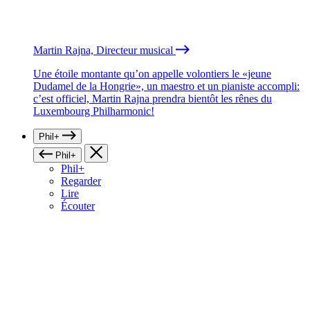
Martin Rajna, Directeur musical
Une étoile montante qu’on appelle volontiers le «jeune
Dudamel de la Hongrie», un maestro et un pianiste accompli:
c’est officiel, Martin Rajna prendra bientôt les rênes du
Luxembourg Philharmonic!
Phil+
Phil+
Phil+
Regarder
Lire
Écouter