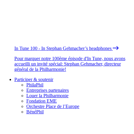
In Tune 100 - In Stephan Gehmacher’s headphones
Pour marquer notre 100ème épisode d'In Tune, nous avons
accueilli un invité spécial: Stephan Gehmacher, directeur
général de la Philharmonie!
Participer & soutenir
PhilaPhil
Entreprises partenaires
Louer la Philharmonie
Fondation EME
Orchestre Place de l’Europe
BénéPhil