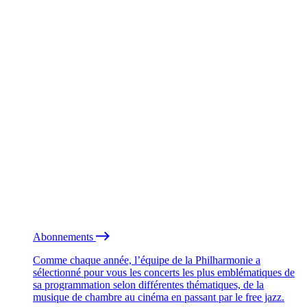
Abonnements
Comme chaque année, l’équipe de la Philharmonie a
sélectionné pour vous les concerts les plus emblématiques de
sa programmation selon différentes thématiques, de la
musique de chambre au cinéma en passant par le free jazz.