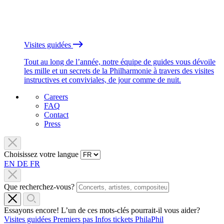
Visites guidées
Tout au long de l’année, notre équipe de guides vous dévoile
les mille et un secrets de la Philharmonie à travers des visites
instructives et conviviales, de jour comme de nuit.
Careers
FAQ
Contact
Press
Choisissez votre langue
EN
DE
FR
Que recherchez-vous?
Essayons encore! L’un de ces mots-clés pourrait-il vous aider?
Visites guidées
Premiers pas
Infos tickets
PhilaPhil