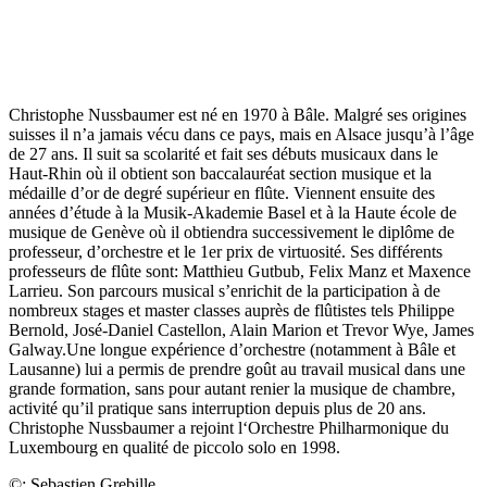
Christophe Nussbaumer est né en 1970 à Bâle. Malgré ses origines
suisses il n’a jamais vécu dans ce pays, mais en Alsace jusqu’à l’âge
de 27 ans. Il suit sa scolarité et fait ses débuts musicaux dans le
Haut-Rhin où il obtient son baccalauréat section musique et la
médaille d’or de degré supérieur en flûte. Viennent ensuite des
années d’étude à la Musik-Akademie Basel et à la Haute école de
musique de Genève où il obtiendra successivement le diplôme de
professeur, d’orchestre et le 1er prix de virtuosité. Ses différents
professeurs de flûte sont: Matthieu Gutbub, Felix Manz et Maxence
Larrieu. Son parcours musical s’enrichit de la participation à de
nombreux stages et master classes auprès de flûtistes tels Philippe
Bernold, José-Daniel Castellon, Alain Marion et Trevor Wye, James
Galway.Une longue expérience d’orchestre (notamment à Bâle et
Lausanne) lui a permis de prendre goût au travail musical dans une
grande formation, sans pour autant renier la musique de chambre,
activité qu’il pratique sans interruption depuis plus de 20 ans.
Christophe Nussbaumer a rejoint l‘Orchestre Philharmonique du
Luxembourg en qualité de piccolo solo en 1998.
©: Sebastien Grebille