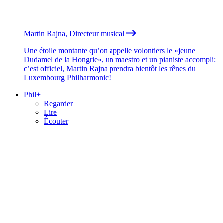
Martin Rajna, Directeur musical
Une étoile montante qu’on appelle volontiers le «jeune
Dudamel de la Hongrie», un maestro et un pianiste accompli:
c’est officiel, Martin Rajna prendra bientôt les rênes du
Luxembourg Philharmonic!
Phil+
Regarder
Lire
Écouter