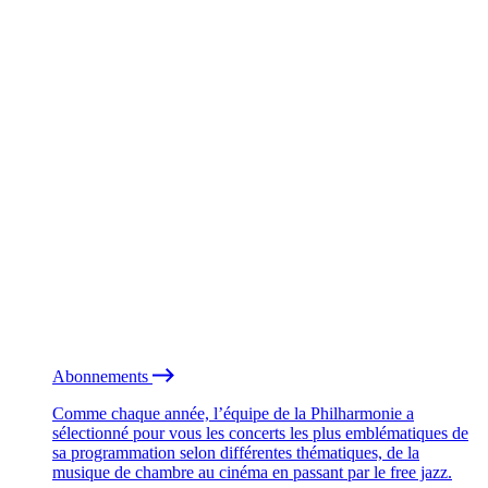
Abonnements
Comme chaque année, l’équipe de la Philharmonie a
sélectionné pour vous les concerts les plus emblématiques de
sa programmation selon différentes thématiques, de la
musique de chambre au cinéma en passant par le free jazz.