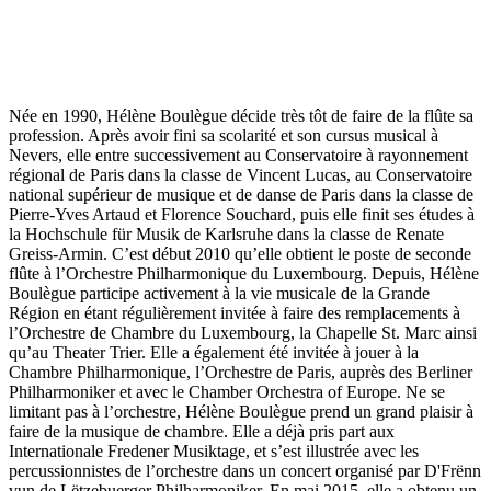
Née en 1990, Hélène Boulègue décide très tôt de faire de la flûte sa
profession. Après avoir fini sa scolarité et son cursus musical à
Nevers, elle entre successivement au Conservatoire à rayonnement
régional de Paris dans la classe de Vincent Lucas, au Conservatoire
national supérieur de musique et de danse de Paris dans la classe de
Pierre-Yves Artaud et Florence Souchard, puis elle finit ses études à
la Hochschule für Musik de Karlsruhe dans la classe de Renate
Greiss-Armin. C’est début 2010 qu’elle obtient le poste de seconde
flûte à l’Orchestre Philharmonique du Luxembourg. Depuis, Hélène
Boulègue participe activement à la vie musicale de la Grande
Région en étant régulièrement invitée à faire des remplacements à
l’Orchestre de Chambre du Luxembourg, la Chapelle St. Marc ainsi
qu’au Theater Trier. Elle a également été invitée à jouer à la
Chambre Philharmonique, l’Orchestre de Paris, auprès des Berliner
Philharmoniker et avec le Chamber Orchestra of Europe. Ne se
limitant pas à l’orchestre, Hélène Boulègue prend un grand plaisir à
faire de la musique de chambre. Elle a déjà pris part aux
Internationale Fredener Musiktage, et s’est illustrée avec les
percussionnistes de l’orchestre dans un concert organisé par D'Frënn
vun de Lëtzebuerger Philharmoniker. En mai 2015, elle a obtenu un