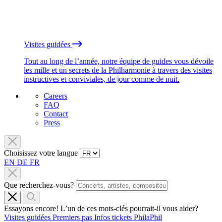
Visites guidées
Tout au long de l’année, notre équipe de guides vous dévoile
les mille et un secrets de la Philharmonie à travers des visites
instructives et conviviales, de jour comme de nuit.
Careers
FAQ
Contact
Press
Choisissez votre langue
EN
DE
FR
Que recherchez-vous?
Essayons encore! L’un de ces mots-clés pourrait-il vous aider?
Visites guidées
Premiers pas
Infos tickets
PhilaPhil