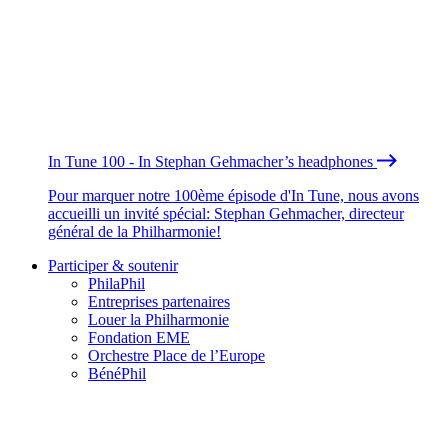
In Tune 100 - In Stephan Gehmacher’s headphones
Pour marquer notre 100ème épisode d'In Tune, nous avons
accueilli un invité spécial: Stephan Gehmacher, directeur
général de la Philharmonie!
Participer & soutenir
PhilaPhil
Entreprises partenaires
Louer la Philharmonie
Fondation EME
Orchestre Place de l’Europe
BénéPhil