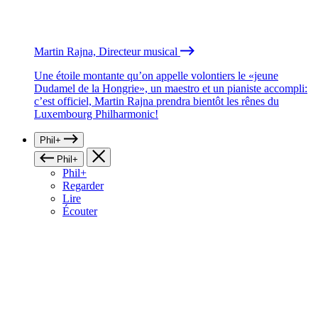
Martin Rajna, Directeur musical
Une étoile montante qu’on appelle volontiers le «jeune
Dudamel de la Hongrie», un maestro et un pianiste accompli:
c’est officiel, Martin Rajna prendra bientôt les rênes du
Luxembourg Philharmonic!
Phil+
Phil+
Phil+
Regarder
Lire
Écouter