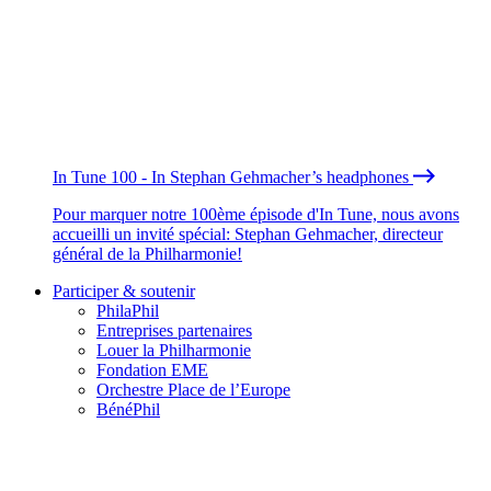
In Tune 100 - In Stephan Gehmacher’s headphones
Pour marquer notre 100ème épisode d'In Tune, nous avons
accueilli un invité spécial: Stephan Gehmacher, directeur
général de la Philharmonie!
Participer & soutenir
PhilaPhil
Entreprises partenaires
Louer la Philharmonie
Fondation EME
Orchestre Place de l’Europe
BénéPhil