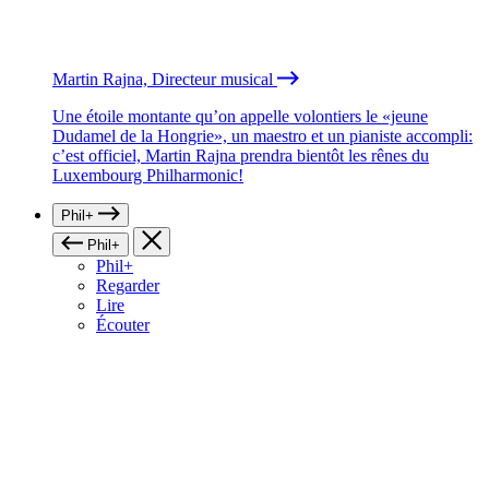
Martin Rajna, Directeur musical
Une étoile montante qu’on appelle volontiers le «jeune
Dudamel de la Hongrie», un maestro et un pianiste accompli:
c’est officiel, Martin Rajna prendra bientôt les rênes du
Luxembourg Philharmonic!
Phil+
Phil+
Phil+
Regarder
Lire
Écouter