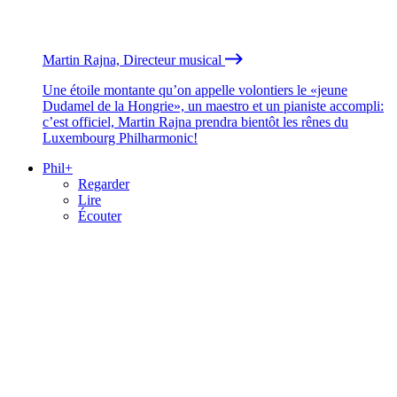
Martin Rajna, Directeur musical
Une étoile montante qu’on appelle volontiers le «jeune
Dudamel de la Hongrie», un maestro et un pianiste accompli:
c’est officiel, Martin Rajna prendra bientôt les rênes du
Luxembourg Philharmonic!
Phil+
Regarder
Lire
Écouter