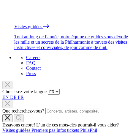
Visites guidées
Tout au long de l’année, notre équipe de guides vous dévoile
les mille et un secrets de la Philharmonie à travers des visites
instructives et conviviales, de jour comme de nuit.
Careers
FAQ
Contact
Press
Choisissez votre langue
EN
DE
FR
Que recherchez-vous?
Essayons encore! L’un de ces mots-clés pourrait-il vous aider?
Visites guidées
Premiers pas
Infos tickets
PhilaPhil