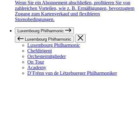
Wenn Sie ein Abonnement abschließen, profitieren Sie von
zahlreichen Vorteilen, wie z. B. Ermäßigungen, bevorzugtem
Zugang zum Kartenverkauf und flexibleren
Stornobedingungen.
Luxembourg Philharmonic
Luxembourg Philharmonic
Luxembourg Philharmonic
Chefdirigent
Orchestermitglieder
On Tour
Academy
D’Frënn vun de Lëtzebuerger Philharmoniker