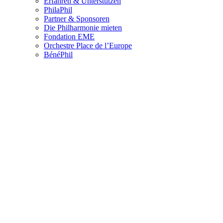
Erfahren & Unterstützen
PhilaPhil
Partner & Sponsoren
Die Philharmonie mieten
Fondation EME
Orchestre Place de l’Europe
BénéPhil