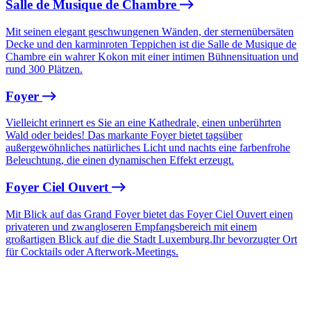
Salle de Musique de Chambre
Mit seinen elegant geschwungenen Wänden, der sternenübersäten
Decke und den karminroten Teppichen ist die Salle de Musique de
Chambre ein wahrer Kokon mit einer intimen Bühnensituation und
rund 300 Plätzen.
Foyer
Vielleicht erinnert es Sie an eine Kathedrale, einen unberührten
Wald oder beides! Das markante Foyer bietet tagsüber
außergewöhnliches natürliches Licht und nachts eine farbenfrohe
Beleuchtung, die einen dynamischen Effekt erzeugt.
Foyer Ciel Ouvert
Mit Blick auf das Grand Foyer bietet das Foyer Ciel Ouvert einen
privateren und zwangloseren Empfangsbereich mit einem
großartigen Blick auf die die Stadt Luxemburg.Ihr bevorzugter Ort
für Cocktails oder Afterwork-Meetings.