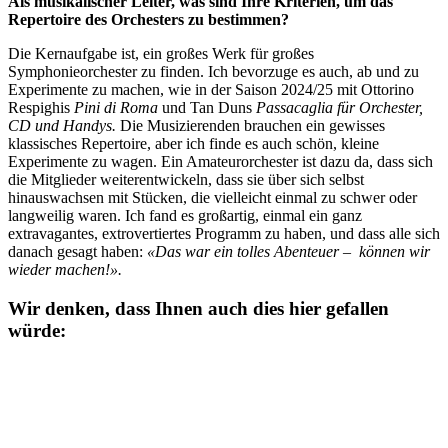
Als musikalischer Leiter, was sind Ihre Kriterien, um das
Repertoire des Orchesters zu bestimmen?
Die Kernaufgabe ist, ein großes Werk für großes
Symphonieorchester zu finden. Ich bevorzuge es auch, ab und zu
Experimente zu machen, wie in der Saison 2024/25 mit Ottorino
Respighis
Pini di Roma
und Tan Duns
Passacaglia für Orchester,
CD und Handys.
Die Musizierenden brauchen ein gewisses
klassisches Repertoire, aber ich finde es auch schön, kleine
Experimente zu wagen. Ein Amateurorchester ist dazu da, dass sich
die Mitglieder weiterentwickeln, dass sie über sich selbst
hinauswachsen mit Stücken, die vielleicht einmal zu schwer oder
langweilig waren. Ich fand es großartig, einmal ein ganz
extravagantes, extrovertiertes Programm zu haben, und dass alle sich
danach gesagt haben:
«Das war ein tolles Abenteuer – können wir
wieder machen!».
Wir denken, dass Ihnen auch dies hier gefallen
würde: