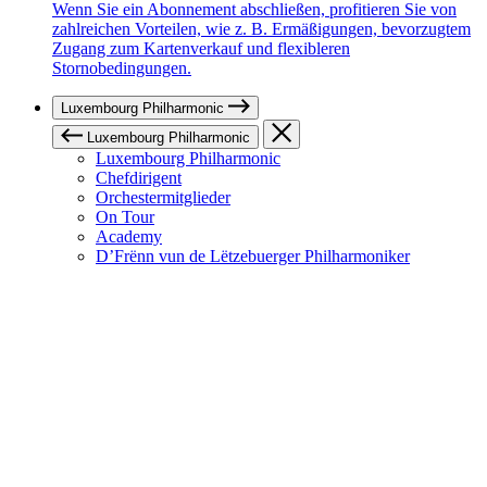
Wenn Sie ein Abonnement abschließen, profitieren Sie von
zahlreichen Vorteilen, wie z. B. Ermäßigungen, bevorzugtem
Zugang zum Kartenverkauf und flexibleren
Stornobedingungen.
Luxembourg Philharmonic
Luxembourg Philharmonic
Luxembourg Philharmonic
Chefdirigent
Orchestermitglieder
On Tour
Academy
D’Frënn vun de Lëtzebuerger Philharmoniker