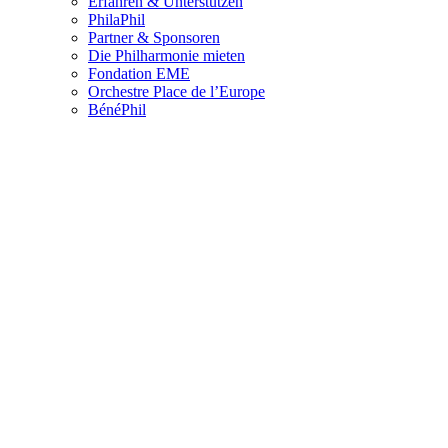
Erfahren & Unterstützen
PhilaPhil
Partner & Sponsoren
Die Philharmonie mieten
Fondation EME
Orchestre Place de l’Europe
BénéPhil