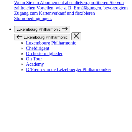
Wenn Sie ein Abonnement abschließen, profitieren Sie von
zahlreichen Vorteilen, wie z. B. Ermäßigungen, bevorzugtem
Zugang zum Kartenverkauf und flexibleren
Stornobedingungen.
Luxembourg Philharmonic
Luxembourg Philharmonic
Luxembourg Philharmonic
Chefdirigent
Orchestermitglieder
On Tour
Academy
D’Frënn vun de Lëtzebuerger Philharmoniker