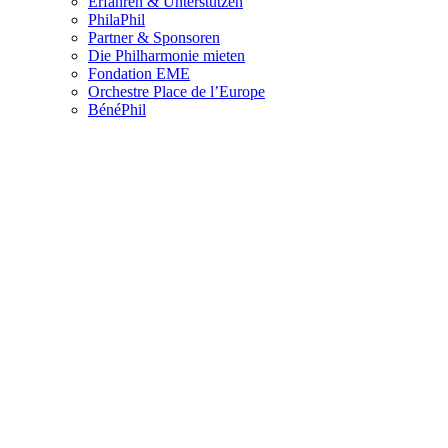
Erfahren & Unterstützen
PhilaPhil
Partner & Sponsoren
Die Philharmonie mieten
Fondation EME
Orchestre Place de l’Europe
BénéPhil