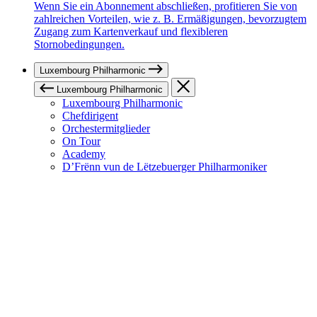
Wenn Sie ein Abonnement abschließen, profitieren Sie von
zahlreichen Vorteilen, wie z. B. Ermäßigungen, bevorzugtem
Zugang zum Kartenverkauf und flexibleren
Stornobedingungen.
Luxembourg Philharmonic
Luxembourg Philharmonic
Luxembourg Philharmonic
Chefdirigent
Orchestermitglieder
On Tour
Academy
D’Frënn vun de Lëtzebuerger Philharmoniker