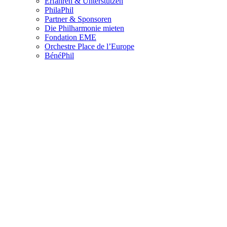
Erfahren & Unterstützen
PhilaPhil
Partner & Sponsoren
Die Philharmonie mieten
Fondation EME
Orchestre Place de l’Europe
BénéPhil