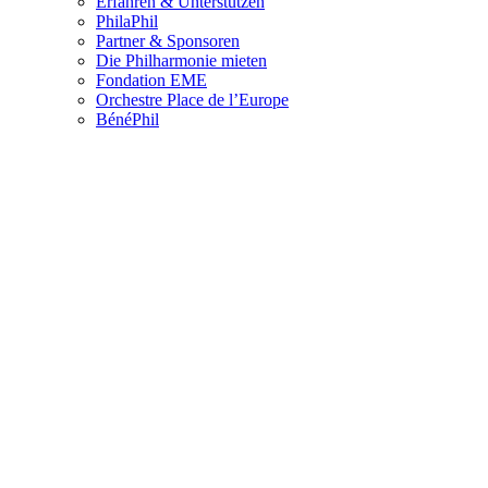
Erfahren & Unterstützen
PhilaPhil
Partner & Sponsoren
Die Philharmonie mieten
Fondation EME
Orchestre Place de l’Europe
BénéPhil