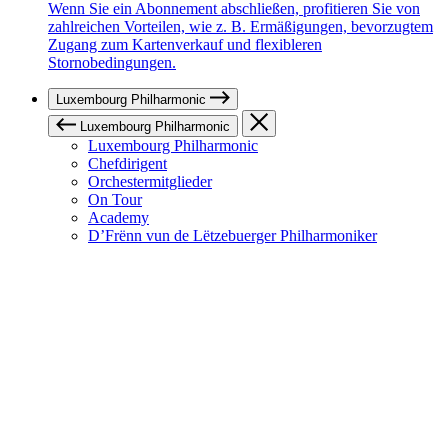
Wenn Sie ein Abonnement abschließen, profitieren Sie von
zahlreichen Vorteilen, wie z. B. Ermäßigungen, bevorzugtem
Zugang zum Kartenverkauf und flexibleren
Stornobedingungen.
Luxembourg Philharmonic
Luxembourg Philharmonic
Luxembourg Philharmonic
Chefdirigent
Orchestermitglieder
On Tour
Academy
D’Frënn vun de Lëtzebuerger Philharmoniker