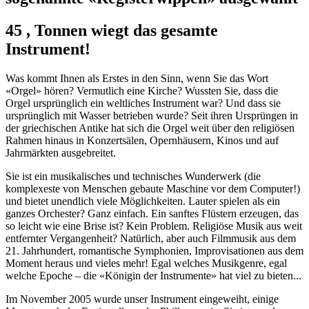
45
,
Tonnen wiegt das gesamte
Instrument!
Was kommt Ihnen als Erstes in den Sinn, wenn Sie das Wort
«Orgel» hören? Vermutlich eine Kirche? Wussten Sie, dass die
Orgel ursprünglich ein weltliches Instrument war? Und dass sie
ursprünglich mit Wasser betrieben wurde? Seit ihren Ursprüngen in
der griechischen Antike hat sich die Orgel weit über den religiösen
Rahmen hinaus in Konzertsälen, Opernhäusern, Kinos und auf
Jahrmärkten ausgebreitet.
Sie ist ein musikalisches und technisches Wunderwerk (die
komplexeste von Menschen gebaute Maschine vor dem Computer!)
und bietet unendlich viele Möglichkeiten. Lauter spielen als ein
ganzes Orchester? Ganz einfach. Ein sanftes Flüstern erzeugen, das
so leicht wie eine Brise ist? Kein Problem. Religiöse Musik aus weit
entfernter Vergangenheit? Natürlich, aber auch Filmmusik aus dem
21. Jahrhundert, romantische Symphonien, Improvisationen aus dem
Moment heraus und vieles mehr! Egal welches Musikgenre, egal
welche Epoche – die «Königin der Instrumente» hat viel zu bieten...
Im November 2005 wurde unser Instrument eingeweiht, einige