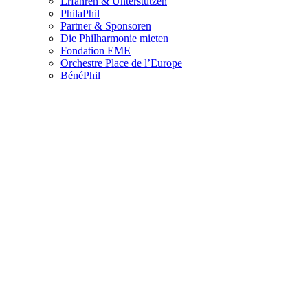
Erfahren & Unterstützen
PhilaPhil
Partner & Sponsoren
Die Philharmonie mieten
Fondation EME
Orchestre Place de l’Europe
BénéPhil