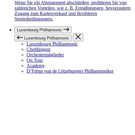
Wenn Sie ein Abonnement abschließen, profitieren Sie von
zahlreichen Vorteilen, wie z. B. Ermäßigungen, bevorzugtem
Zugang zum Kartenverkauf und flexibleren
Stornobedingungen.
Luxembourg Philharmonic
Luxembourg Philharmonic
Luxembourg Philharmonic
Chefdirigent
Orchestermitglieder
On Tour
Academy
D’Frënn vun de Lëtzebuerger Philharmoniker