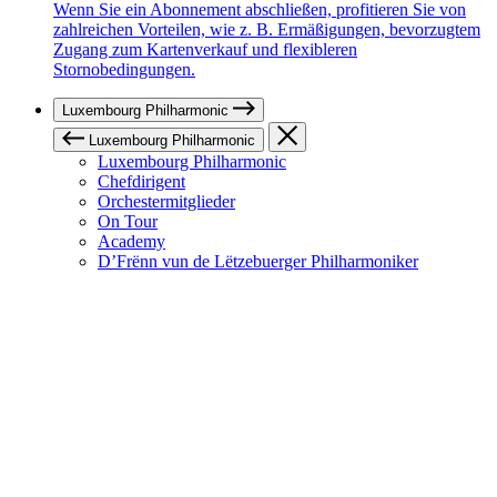
Wenn Sie ein Abonnement abschließen, profitieren Sie von
zahlreichen Vorteilen, wie z. B. Ermäßigungen, bevorzugtem
Zugang zum Kartenverkauf und flexibleren
Stornobedingungen.
Luxembourg Philharmonic
Luxembourg Philharmonic
Luxembourg Philharmonic
Chefdirigent
Orchestermitglieder
On Tour
Academy
D’Frënn vun de Lëtzebuerger Philharmoniker