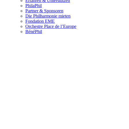
Erfahren & Unterstützen
PhilaPhil
Partner & Sponsoren
Die Philharmonie mieten
Fondation EME
Orchestre Place de l’Europe
BénéPhil