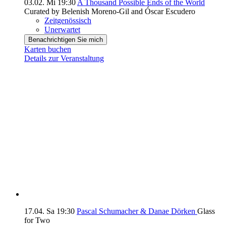
03.02.
Mi
19:30
A Thousand Possible Ends of the World
Curated by Belenish Moreno-Gil and Óscar Escudero
Zeitgenössisch
Unerwartet
Benachrichtigen Sie mich
Karten buchen
Details zur Veranstaltung
17.04.
Sa
19:30
Pascal Schumacher & Danae Dörken
Glass
for Two