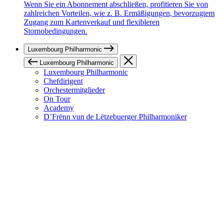
Wenn Sie ein Abonnement abschließen, profitieren Sie von
zahlreichen Vorteilen, wie z. B. Ermäßigungen, bevorzugtem
Zugang zum Kartenverkauf und flexibleren
Stornobedingungen.
Luxembourg Philharmonic
Luxembourg Philharmonic
Luxembourg Philharmonic
Chefdirigent
Orchestermitglieder
On Tour
Academy
D’Frënn vun de Lëtzebuerger Philharmoniker