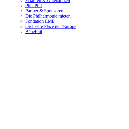
Erfahren & Unterstützen
PhilaPhil
Partner & Sponsoren
Die Philharmonie mieten
Fondation EME
Orchestre Place de l’Europe
BénéPhil