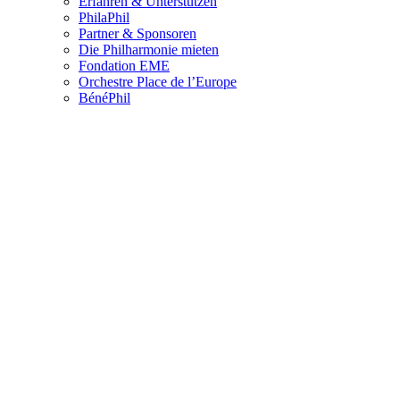
Erfahren & Unterstützen
PhilaPhil
Partner & Sponsoren
Die Philharmonie mieten
Fondation EME
Orchestre Place de l’Europe
BénéPhil