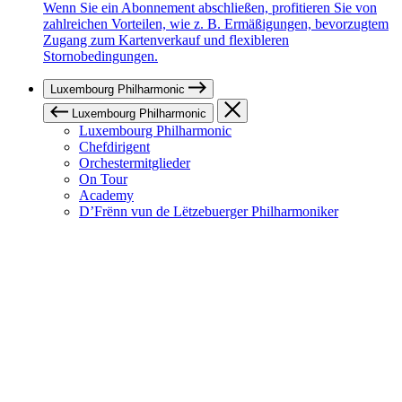
Wenn Sie ein Abonnement abschließen, profitieren Sie von
zahlreichen Vorteilen, wie z. B. Ermäßigungen, bevorzugtem
Zugang zum Kartenverkauf und flexibleren
Stornobedingungen.
Luxembourg Philharmonic
Luxembourg Philharmonic
Luxembourg Philharmonic
Chefdirigent
Orchestermitglieder
On Tour
Academy
D’Frënn vun de Lëtzebuerger Philharmoniker