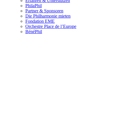
Erfahren & Unterstützen
PhilaPhil
Partner & Sponsoren
Die Philharmonie mieten
Fondation EME
Orchestre Place de l’Europe
BénéPhil