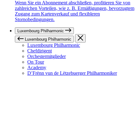
Wenn Sie ein Abonnement abschließen, profitieren Sie von
zahlreichen Vorteilen, wie z. B. Ermäßigungen, bevorzugtem
Zugang zum Kartenverkauf und flexibleren
Stornobedingungen.
Luxembourg Philharmonic
Luxembourg Philharmonic
Luxembourg Philharmonic
Chefdirigent
Orchestermitglieder
On Tour
Academy
D’Frënn vun de Lëtzebuerger Philharmoniker