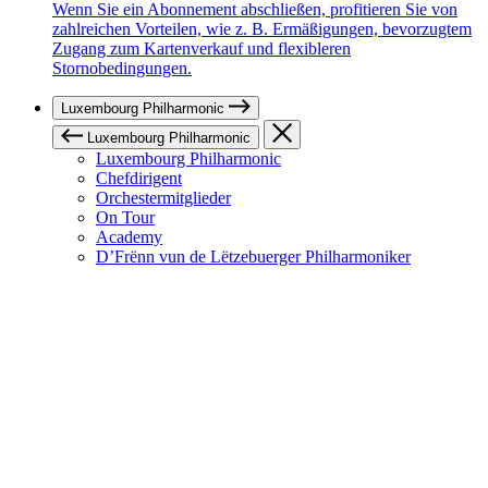
Wenn Sie ein Abonnement abschließen, profitieren Sie von
zahlreichen Vorteilen, wie z. B. Ermäßigungen, bevorzugtem
Zugang zum Kartenverkauf und flexibleren
Stornobedingungen.
Luxembourg Philharmonic
Luxembourg Philharmonic
Luxembourg Philharmonic
Chefdirigent
Orchestermitglieder
On Tour
Academy
D’Frënn vun de Lëtzebuerger Philharmoniker