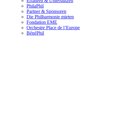
Erfahren & Unterstützen
PhilaPhil
Partner & Sponsoren
Die Philharmonie mieten
Fondation EME
Orchestre Place de l’Europe
BénéPhil