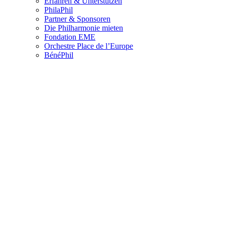
Erfahren & Unterstützen
PhilaPhil
Partner & Sponsoren
Die Philharmonie mieten
Fondation EME
Orchestre Place de l’Europe
BénéPhil