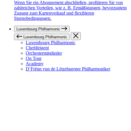
Wenn Sie ein Abonnement abschließen, profitieren Sie von
zahlreichen Vorteilen, wie z. B. Ermäßigungen, bevorzugtem
Zugang zum Kartenverkauf und flexibleren
Stornobedingungen.
Luxembourg Philharmonic
Luxembourg Philharmonic
Luxembourg Philharmonic
Chefdirigent
Orchestermitglieder
On Tour
Academy
D’Frënn vun de Lëtzebuerger Philharmoniker