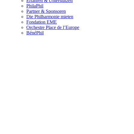
Erfahren & Unterstützen
PhilaPhil
Partner & Sponsoren
Die Philharmonie mieten
Fondation EME
Orchestre Place de l’Europe
BénéPhil