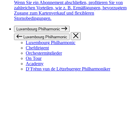
Wenn Sie ein Abonnement abschließen, profitieren Sie von
zahlreichen Vorteilen, wie z. B. Ermäßigungen, bevorzugtem
Zugang zum Kartenverkauf und flexibleren
Stornobedingungen.
Luxembourg Philharmonic
Luxembourg Philharmonic
Luxembourg Philharmonic
Chefdirigent
Orchestermitglieder
On Tour
Academy
D’Frënn vun de Lëtzebuerger Philharmoniker