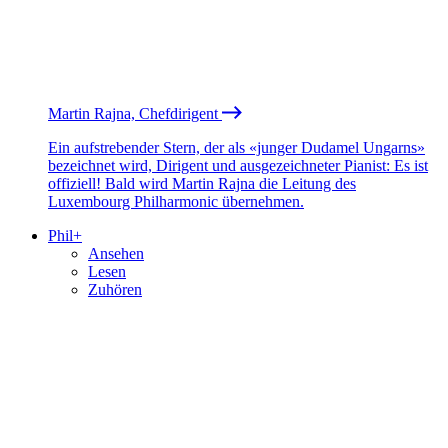
Martin Rajna, Chefdirigent
Ein aufstrebender Stern, der als «junger Dudamel Ungarns»
bezeichnet wird, Dirigent und ausgezeichneter Pianist: Es ist
offiziell! Bald wird Martin Rajna die Leitung des
Luxembourg Philharmonic übernehmen.
Phil+
Ansehen
Lesen
Zuhören