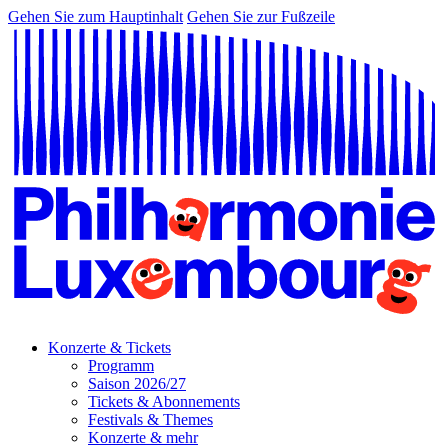
Gehen Sie zum Hauptinhalt
Gehen Sie zur Fußzeile
Konzerte & Tickets
Programm
Saison 2026/27
Tickets & Abonnements
Festivals & Themes
Konzerte & mehr