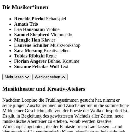
Die Musiker*innen
Renelde Pierlot
Schauspiel
Amatis Trio
Lea Hausmann
Violine
Samuel Shepherd
Violoncello
Mengjie Han
Klavier
Laurène Schuller
Musikworkshop
Sara Mossong
Kreativatelier
Tobias Ribitzki
Regie
Florian Angerer
Bühne, Kostüme
Susanne Felicitas Wolf
Text
Mehr lesen
Weniger sehen
Musiktheater und Kreativ-Ateliers
Nachdem Loopino die Frühlingsstimmen gesucht hat, nimmt er
seine jungen Zuschauerinnen und Zuschauer mit in die sommerliche
Milde einer Geschichte, die von der Poesie der Wolken inspiriert ist.
Es gilt, in Begleitung des gewitztesten Wichtels aller Zeiten, neue
musikalische Abenteuer zu erleben. Vorab werden kreative
Workshops angeboten, die der Fantasie freien Lauf lassen. ...und
hier nopch auf Luxemburgisch: Kleng, virwëlzeg an heiansdo och