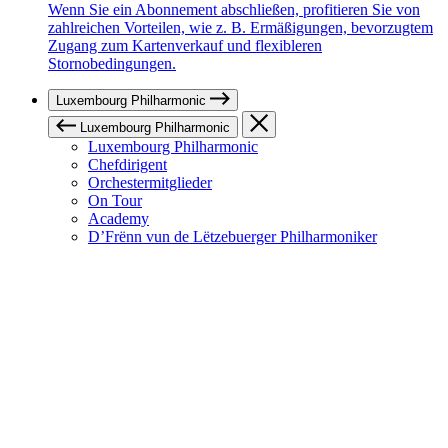
Wenn Sie ein Abonnement abschließen, profitieren Sie von
zahlreichen Vorteilen, wie z. B. Ermäßigungen, bevorzugtem
Zugang zum Kartenverkauf und flexibleren
Stornobedingungen.
Luxembourg Philharmonic
Luxembourg Philharmonic
Luxembourg Philharmonic
Chefdirigent
Orchestermitglieder
On Tour
Academy
D’Frënn vun de Lëtzebuerger Philharmoniker