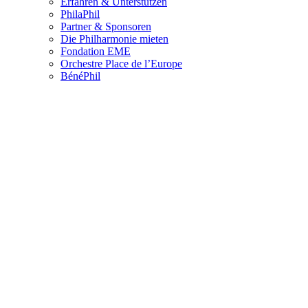
Erfahren & Unterstützen
PhilaPhil
Partner & Sponsoren
Die Philharmonie mieten
Fondation EME
Orchestre Place de l’Europe
BénéPhil