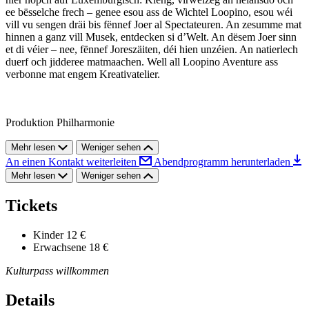
ee bësselche frech – genee esou ass de Wichtel Loopino, esou wéi
vill vu sengen dräi bis fënnef Joer al Spectateuren. An zesumme mat
hinnen a ganz vill Musek, entdecken si d’Welt. An dësem Joer sinn
et di véier – nee, fënnef Joreszäiten, déi hien unzéien. An natierlech
duerf och jidderee matmaachen. Well all Loopino Aventure ass
verbonne mat engem Kreativatelier.
Produktion Philharmonie
Mehr lesen
Weniger sehen
An einen Kontakt weiterleiten
Abendprogramm herunterladen
Mehr lesen
Weniger sehen
Tickets
Kinder
12 €
Erwachsene
18 €
Kulturpass willkommen
Details