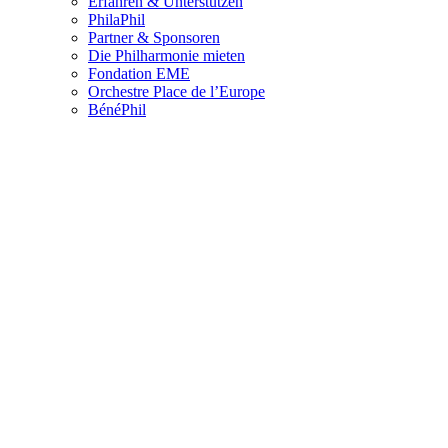
Erfahren & Unterstützen
PhilaPhil
Partner & Sponsoren
Die Philharmonie mieten
Fondation EME
Orchestre Place de l’Europe
BénéPhil