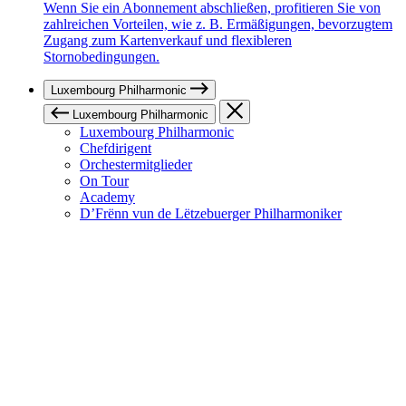
Wenn Sie ein Abonnement abschließen, profitieren Sie von
zahlreichen Vorteilen, wie z. B. Ermäßigungen, bevorzugtem
Zugang zum Kartenverkauf und flexibleren
Stornobedingungen.
Luxembourg Philharmonic
Luxembourg Philharmonic
Luxembourg Philharmonic
Chefdirigent
Orchestermitglieder
On Tour
Academy
D’Frënn vun de Lëtzebuerger Philharmoniker