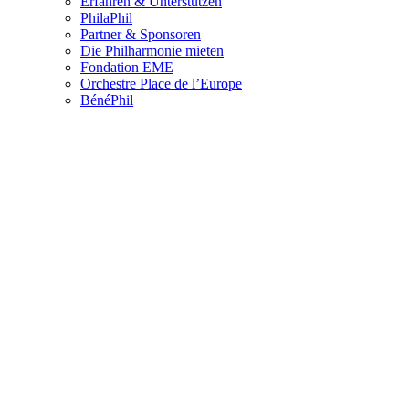
Erfahren & Unterstützen
PhilaPhil
Partner & Sponsoren
Die Philharmonie mieten
Fondation EME
Orchestre Place de l’Europe
BénéPhil