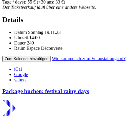
Tage / days): 55 € (<30 ans: 33 €)
Der Ticketverkauf läuft über eine andere Webseite.
Details
Datum
Sonntag 19.11.23
Uhrzeit
14:00
Dauer
240
Raum
Espace Découverte
Wie komme ich zum Veranstaltungsort?
Zum Kalender hinzufügen
iCal
Google
yahoo
Package buchen: festival rainy days