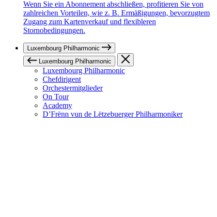
Wenn Sie ein Abonnement abschließen, profitieren Sie von
zahlreichen Vorteilen, wie z. B. Ermäßigungen, bevorzugtem
Zugang zum Kartenverkauf und flexibleren
Stornobedingungen.
Luxembourg Philharmonic
Luxembourg Philharmonic
Luxembourg Philharmonic
Chefdirigent
Orchestermitglieder
On Tour
Academy
D’Frënn vun de Lëtzebuerger Philharmoniker