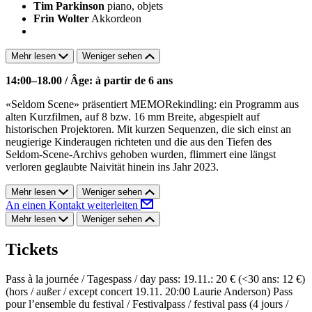
Tim Parkinson
piano, objets
Frin Wolter
Akkordeon
Mehr lesen
Weniger sehen
14:00–18.00 / Âge: à partir de 6 ans
«Seldom Scene» präsentiert MEMORekindling: ein Programm aus
alten Kurzfilmen, auf 8 bzw. 16 mm Breite, abgespielt auf
historischen Projektoren. Mit kurzen Sequenzen, die sich einst an
neugierige Kinderaugen richteten und die aus den Tiefen des
Seldom-Scene-Archivs gehoben wurden, flimmert eine längst
verloren geglaubte Naivität hinein ins Jahr 2023.
Mehr lesen
Weniger sehen
An einen Kontakt weiterleiten
Mehr lesen
Weniger sehen
Tickets
Pass à la journée / Tagespass / day pass: 19.11.: 20 € (<30 ans: 12 €)
(hors / außer / except concert 19.11. 20:00 Laurie Anderson) Pass
pour l’ensemble du festival / Festivalpass / festival pass (4 jours /