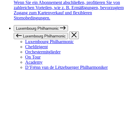
Wenn Sie ein Abonnement abschließen, profitieren Sie von
zahlreichen Vorteilen, wie z. B. Ermäßigungen, bevorzugtem
Zugang zum Kartenverkauf und flexibleren
Stornobedingungen.
Luxembourg Philharmonic
Luxembourg Philharmonic
Luxembourg Philharmonic
Chefdirigent
Orchestermitglieder
On Tour
Academy
D’Frënn vun de Lëtzebuerger Philharmoniker