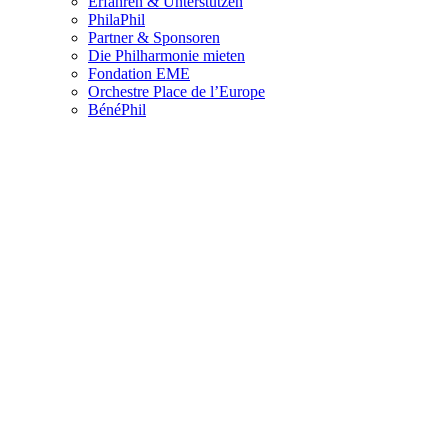
Erfahren & Unterstützen
PhilaPhil
Partner & Sponsoren
Die Philharmonie mieten
Fondation EME
Orchestre Place de l’Europe
BénéPhil