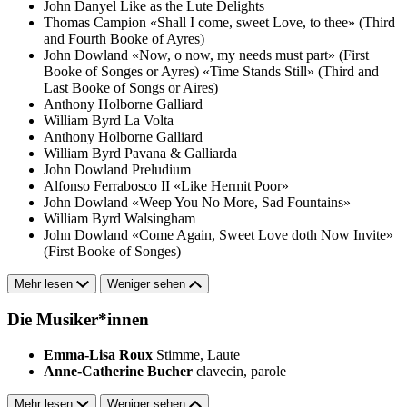
John Danyel
Like as the Lute Delights
Thomas Campion
«Shall I come, sweet Love, to thee» (Third
and Fourth Booke of Ayres)
John Dowland
«Now, o now, my needs must part» (First
Booke of Songes or Ayres)
«Time Stands Still» (Third and
Last Booke of Songs or Aires)
Anthony Holborne
Galliard
William Byrd
La Volta
Anthony Holborne
Galliard
William Byrd
Pavana & Galliarda
John Dowland
Preludium
Alfonso Ferrabosco II
«Like Hermit Poor»
John Dowland
«Weep You No More, Sad Fountains»
William Byrd
Walsingham
John Dowland
«Come Again, Sweet Love doth Now Invite»
(First Booke of Songes)
Mehr lesen
Weniger sehen
Die Musiker*innen
Emma-Lisa Roux
Stimme, Laute
Anne-Catherine Bucher
clavecin, parole
Mehr lesen
Weniger sehen