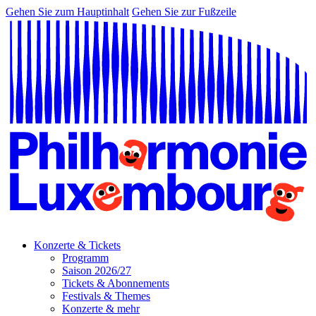
Gehen Sie zum Hauptinhalt
Gehen Sie zur Fußzeile
Konzerte & Tickets
Programm
Saison 2026/27
Tickets & Abonnements
Festivals & Themes
Konzerte & mehr