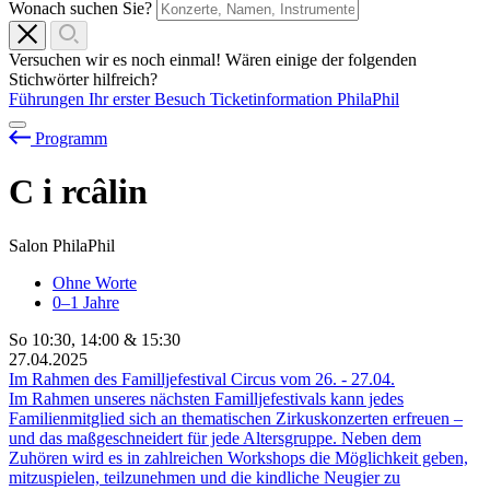
Wonach suchen Sie?
Versuchen wir es noch einmal! Wären einige der folgenden
Stichwörter hilfreich?
Führungen
Ihr erster Besuch
Ticketinformation
PhilaPhil
Programm
C
i
rcâlin
Salon PhilaPhil
Ohne Worte
0–1 Jahre
So
10:30
,
14:00
&
15:30
27.04.2025
Im Rahmen des Familljefestival Circus vom
26.
-
27.04.
Im Rahmen unseres nächsten Familljefestivals kann jedes
Familienmitglied sich an thematischen Zirkuskonzerten erfreuen –
und das maßgeschneidert für jede Altersgruppe. Neben dem
Zuhören wird es in zahlreichen Workshops die Möglichkeit geben,
mitzuspielen, teilzunehmen und die kindliche Neugier zu