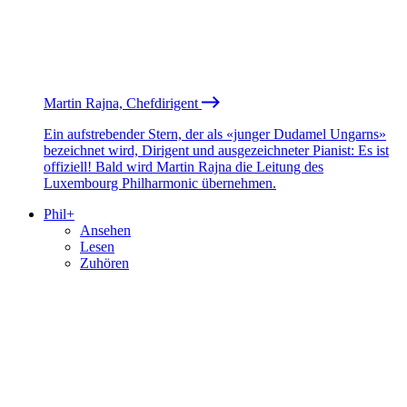
Martin Rajna, Chefdirigent
Ein aufstrebender Stern, der als «junger Dudamel Ungarns»
bezeichnet wird, Dirigent und ausgezeichneter Pianist: Es ist
offiziell! Bald wird Martin Rajna die Leitung des
Luxembourg Philharmonic übernehmen.
Phil+
Ansehen
Lesen
Zuhören