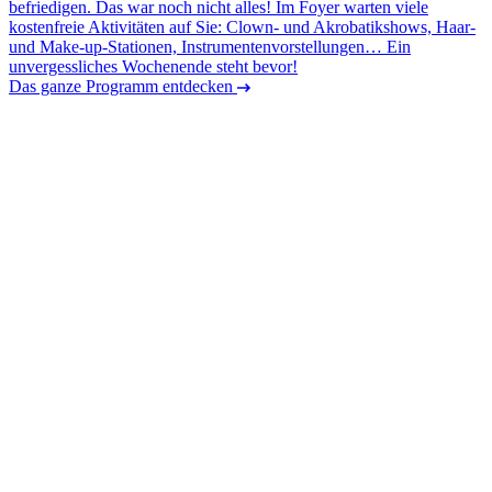
befriedigen. Das war noch nicht alles! Im Foyer warten viele
kostenfreie Aktivitäten auf Sie: Clown- und Akrobatikshows, Haar-
und Make-up-Stationen, Instrumentenvorstellungen… Ein
unvergessliches Wochenende steht bevor!
Das ganze Programm entdecken