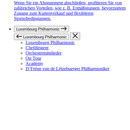
Wenn Sie ein Abonnement abschließen, profitieren Sie von
zahlreichen Vorteilen, wie z. B. Ermäßigungen, bevorzugtem
Zugang zum Kartenverkauf und flexibleren
Stornobedingungen.
Luxembourg Philharmonic
Luxembourg Philharmonic
Luxembourg Philharmonic
Chefdirigent
Orchestermitglieder
On Tour
Academy
D’Frënn vun de Lëtzebuerger Philharmoniker