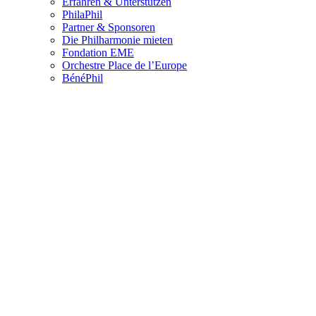
Erfahren & Unterstützen
PhilaPhil
Partner & Sponsoren
Die Philharmonie mieten
Fondation EME
Orchestre Place de l’Europe
BénéPhil