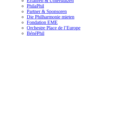
Erfahren & Unterstützen
PhilaPhil
Partner & Sponsoren
Die Philharmonie mieten
Fondation EME
Orchestre Place de l’Europe
BénéPhil