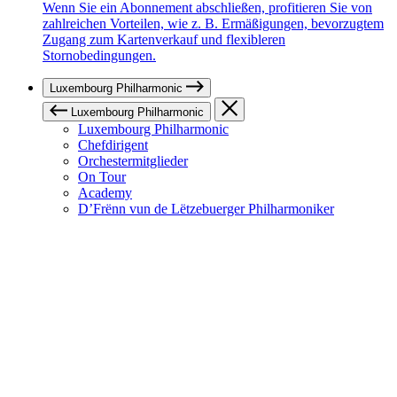
Wenn Sie ein Abonnement abschließen, profitieren Sie von
zahlreichen Vorteilen, wie z. B. Ermäßigungen, bevorzugtem
Zugang zum Kartenverkauf und flexibleren
Stornobedingungen.
Luxembourg Philharmonic
Luxembourg Philharmonic
Luxembourg Philharmonic
Chefdirigent
Orchestermitglieder
On Tour
Academy
D’Frënn vun de Lëtzebuerger Philharmoniker