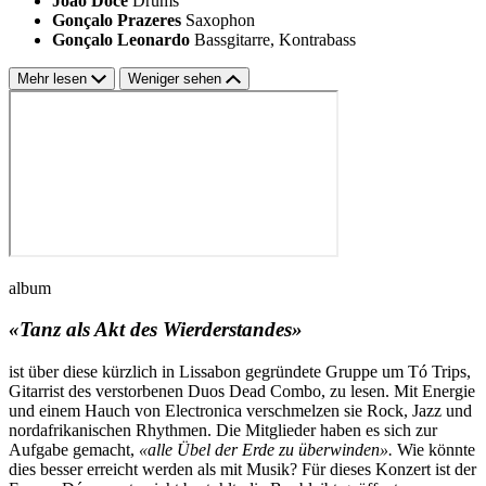
João Doce
Drums
Gonçalo Prazeres
Saxophon
Gonçalo Leonardo
Bassgitarre, Kontrabass
Mehr lesen
Weniger sehen
album
«Tanz als Akt des Wierderstandes»
ist über diese kürzlich in Lissabon gegründete Gruppe um Tó Trips,
Gitarrist des verstorbenen Duos Dead Combo, zu lesen. Mit Energie
und einem Hauch von Electronica verschmelzen sie Rock, Jazz und
nordafrikanischen Rhythmen. Die Mitglieder haben es sich zur
Aufgabe gemacht,
«alle Übel der Erde zu überwinden».
Wie könnte
dies besser erreicht werden als mit Musik? Für dieses Konzert ist der