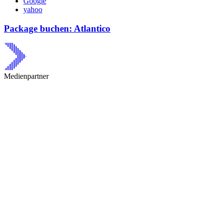
Google
yahoo
Package buchen: Atlantico
Medienpartner