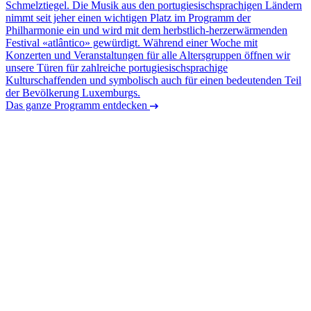
Schmelztiegel. Die Musik aus den portugiesischsprachigen Ländern
nimmt seit jeher einen wichtigen Platz im Programm der
Philharmonie ein und wird mit dem herbstlich-herzerwärmenden
Festival «atlântico» gewürdigt. Während einer Woche mit
Konzerten und Veranstaltungen für alle Altersgruppen öffnen wir
unsere Türen für zahlreiche portugiesischsprachige
Kulturschaffenden und symbolisch auch für einen bedeutenden Teil
der Bevölkerung Luxemburgs.
Das ganze Programm entdecken