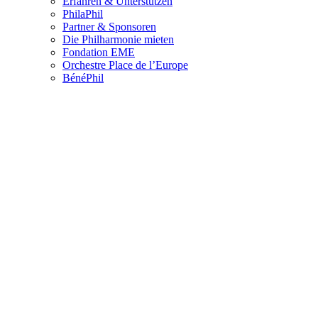
Erfahren & Unterstützen
PhilaPhil
Partner & Sponsoren
Die Philharmonie mieten
Fondation EME
Orchestre Place de l’Europe
BénéPhil