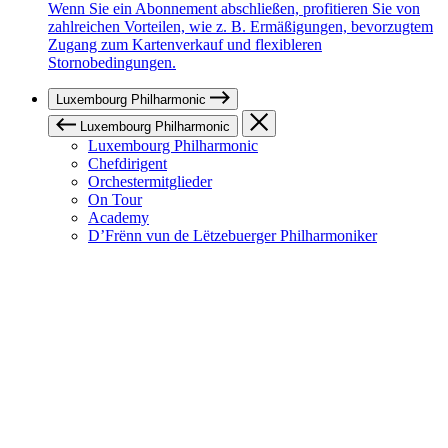
Wenn Sie ein Abonnement abschließen, profitieren Sie von
zahlreichen Vorteilen, wie z. B. Ermäßigungen, bevorzugtem
Zugang zum Kartenverkauf und flexibleren
Stornobedingungen.
Luxembourg Philharmonic
Luxembourg Philharmonic
Luxembourg Philharmonic
Chefdirigent
Orchestermitglieder
On Tour
Academy
D’Frënn vun de Lëtzebuerger Philharmoniker