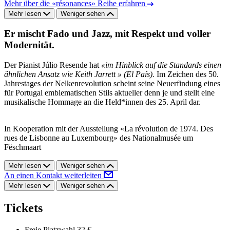
Mehr über die «résonances» Reihe erfahren
Mehr lesen
Weniger sehen
Er mischt Fado und Jazz, mit Respekt und voller
Modernität.
Der Pianist Júlio Resende hat
«im Hinblick auf die Standards einen
ähnlichen Ansatz wie Keith Jarrett » (El País).
Im Zeichen des 50.
Jahrestages der Nelkenrevolution scheint seine Neuerfindung eines
für Portugal emblematischen Stils aktueller denn je und stellt eine
musikalische Hommage an die Held*innen des 25. April dar.
In Kooperation mit der Ausstellung «La révolution de 1974. Des
rues de Lisbonne au Luxembourg» des Nationalmusée um
Fëschmaart
Mehr lesen
Weniger sehen
An einen Kontakt weiterleiten
Mehr lesen
Weniger sehen
Tickets
Freie Platzwahl
32 €