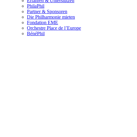
Erfahren & Unterstützen
PhilaPhil
Partner & Sponsoren
Die Philharmonie mieten
Fondation EME
Orchestre Place de l’Europe
BénéPhil