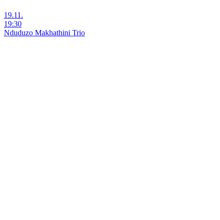
19.11.
19:30
Nduduzo Makhathini Trio