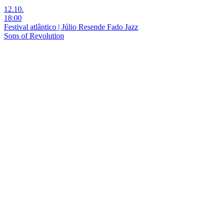
12.10.
18:00
Festival atlântico | Júlio Resende Fado Jazz
Sons of Revolution