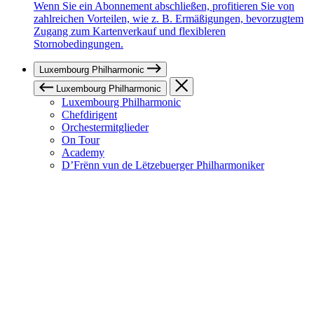
Wenn Sie ein Abonnement abschließen, profitieren Sie von
zahlreichen Vorteilen, wie z. B. Ermäßigungen, bevorzugtem
Zugang zum Kartenverkauf und flexibleren
Stornobedingungen.
Luxembourg Philharmonic
Luxembourg Philharmonic
Luxembourg Philharmonic
Chefdirigent
Orchestermitglieder
On Tour
Academy
D’Frënn vun de Lëtzebuerger Philharmoniker