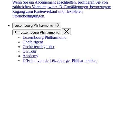
Wenn Sie ein Abonnement abschließen, profitieren Sie von
zahlreichen Vorteilen, wie z. B. Ermäßigungen, bevorzugtem
Zugang zum Kartenverkauf und flexibleren
Stornobedingungen.
Luxembourg Philharmonic
Luxembourg Philharmonic
Luxembourg Philharmonic
Chefdirigent
Orchestermitglieder
On Tour
Academy
D’Frënn vun de Lëtzebuerger Philharmoniker