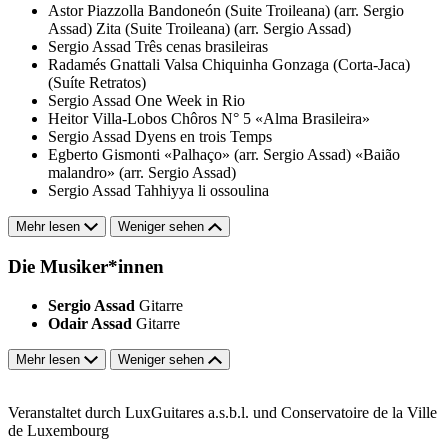
Astor Piazzolla
Bandoneón (Suite Troileana) (arr. Sergio
Assad)
Zita (Suite Troileana) (arr. Sergio Assad)
Sergio Assad
Três cenas brasileiras
Radamés Gnattali
Valsa
Chiquinha Gonzaga (Corta-Jaca)
(Suíte Retratos)
Sergio Assad
One Week in Rio
Heitor Villa-Lobos
Chôros N° 5 «Alma Brasileira»
Sergio Assad
Dyens en trois Temps
Egberto Gismonti
«Palhaço» (arr. Sergio Assad)
«Baião
malandro» (arr. Sergio Assad)
Sergio Assad
Tahhiyya li ossoulina
Mehr lesen
Weniger sehen
Die Musiker*innen
Sergio Assad
Gitarre
Odair Assad
Gitarre
Mehr lesen
Weniger sehen
Veranstaltet durch LuxGuitares a.s.b.l. und Conservatoire de la Ville
de Luxembourg