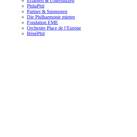
Erfahren & Unterstützen
PhilaPhil
Partner & Sponsoren
Die Philharmonie mieten
Fondation EME
Orchestre Place de l’Europe
BénéPhil