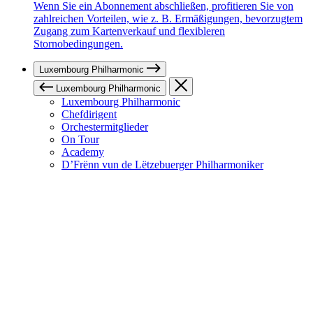
Wenn Sie ein Abonnement abschließen, profitieren Sie von
zahlreichen Vorteilen, wie z. B. Ermäßigungen, bevorzugtem
Zugang zum Kartenverkauf und flexibleren
Stornobedingungen.
Luxembourg Philharmonic
Luxembourg Philharmonic
Luxembourg Philharmonic
Chefdirigent
Orchestermitglieder
On Tour
Academy
D’Frënn vun de Lëtzebuerger Philharmoniker