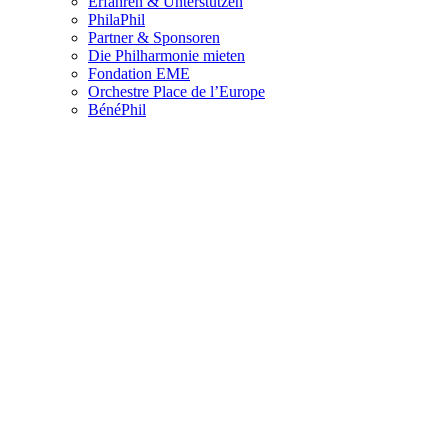
Erfahren & Unterstützen
PhilaPhil
Partner & Sponsoren
Die Philharmonie mieten
Fondation EME
Orchestre Place de l’Europe
BénéPhil