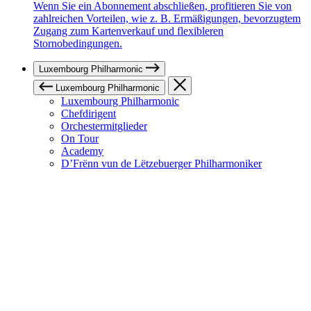
Wenn Sie ein Abonnement abschließen, profitieren Sie von
zahlreichen Vorteilen, wie z. B. Ermäßigungen, bevorzugtem
Zugang zum Kartenverkauf und flexibleren
Stornobedingungen.
Luxembourg Philharmonic
Luxembourg Philharmonic
Luxembourg Philharmonic
Chefdirigent
Orchestermitglieder
On Tour
Academy
D’Frënn vun de Lëtzebuerger Philharmoniker