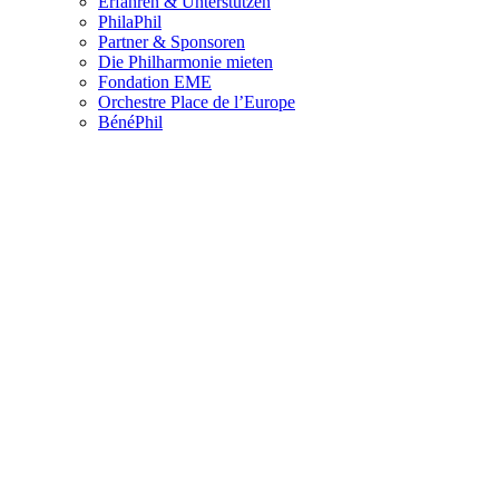
Erfahren & Unterstützen
PhilaPhil
Partner & Sponsoren
Die Philharmonie mieten
Fondation EME
Orchestre Place de l’Europe
BénéPhil