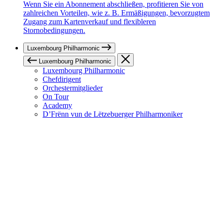
Wenn Sie ein Abonnement abschließen, profitieren Sie von
zahlreichen Vorteilen, wie z. B. Ermäßigungen, bevorzugtem
Zugang zum Kartenverkauf und flexibleren
Stornobedingungen.
Luxembourg Philharmonic
Luxembourg Philharmonic
Luxembourg Philharmonic
Chefdirigent
Orchestermitglieder
On Tour
Academy
D’Frënn vun de Lëtzebuerger Philharmoniker