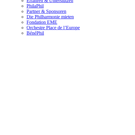
Erfahren & Unterstützen
PhilaPhil
Partner & Sponsoren
Die Philharmonie mieten
Fondation EME
Orchestre Place de l’Europe
BénéPhil