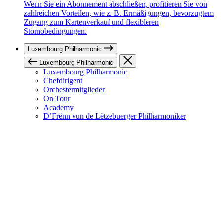
Wenn Sie ein Abonnement abschließen, profitieren Sie von
zahlreichen Vorteilen, wie z. B. Ermäßigungen, bevorzugtem
Zugang zum Kartenverkauf und flexibleren
Stornobedingungen.
Luxembourg Philharmonic
Luxembourg Philharmonic
Luxembourg Philharmonic
Chefdirigent
Orchestermitglieder
On Tour
Academy
D’Frënn vun de Lëtzebuerger Philharmoniker