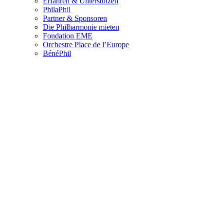
Erfahren & Unterstützen
PhilaPhil
Partner & Sponsoren
Die Philharmonie mieten
Fondation EME
Orchestre Place de l’Europe
BénéPhil