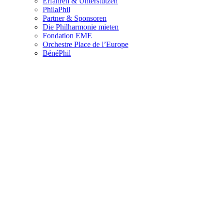
Erfahren & Unterstützen
PhilaPhil
Partner & Sponsoren
Die Philharmonie mieten
Fondation EME
Orchestre Place de l’Europe
BénéPhil