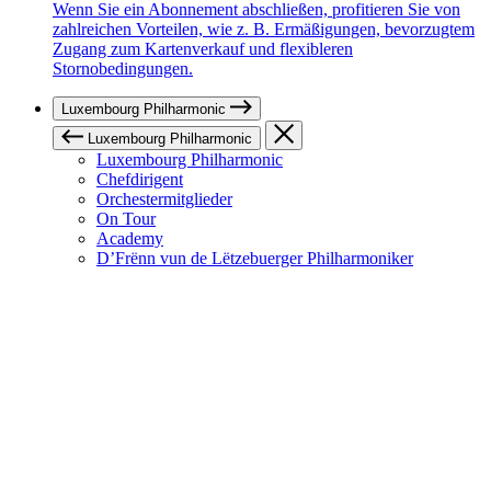
Wenn Sie ein Abonnement abschließen, profitieren Sie von
zahlreichen Vorteilen, wie z. B. Ermäßigungen, bevorzugtem
Zugang zum Kartenverkauf und flexibleren
Stornobedingungen.
Luxembourg Philharmonic
Luxembourg Philharmonic
Luxembourg Philharmonic
Chefdirigent
Orchestermitglieder
On Tour
Academy
D’Frënn vun de Lëtzebuerger Philharmoniker