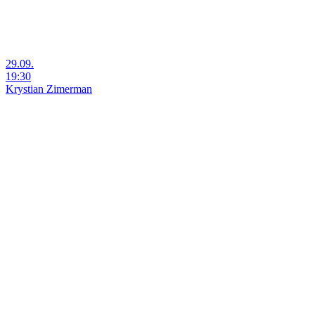
29.09.
19:30
Krystian Zimerman