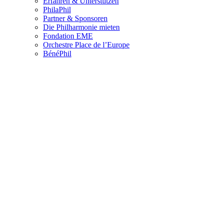
Erfahren & Unterstützen
PhilaPhil
Partner & Sponsoren
Die Philharmonie mieten
Fondation EME
Orchestre Place de l’Europe
BénéPhil