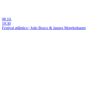
08.10.
19:30
Festival atlântico | João Bosco & Jaques Morelenbaum