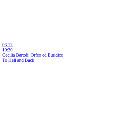
03.11.
19:30
Cecilia Bartoli: Orfeo ed Euridice
To Hell and Back