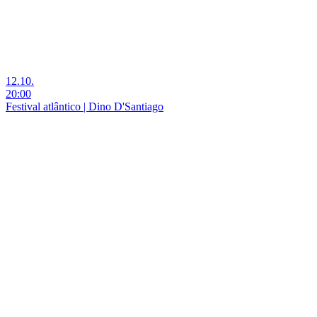
12.10.
20:00
Festival atlântico | Dino D'Santiago