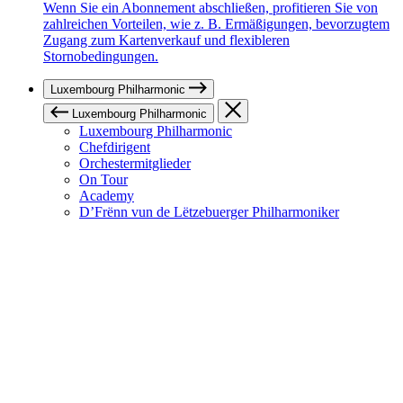
Wenn Sie ein Abonnement abschließen, profitieren Sie von
zahlreichen Vorteilen, wie z. B. Ermäßigungen, bevorzugtem
Zugang zum Kartenverkauf und flexibleren
Stornobedingungen.
Luxembourg Philharmonic
Luxembourg Philharmonic
Luxembourg Philharmonic
Chefdirigent
Orchestermitglieder
On Tour
Academy
D’Frënn vun de Lëtzebuerger Philharmoniker