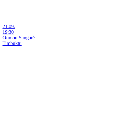
21.09.
19:30
Oumou Sangaré
Timbuktu