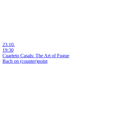
23.10.
19:30
Cuarteto Casals: The Art of Fugue
Bach on (counter)point