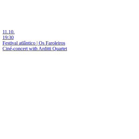
11.10.
19:30
Festival atlântico | Os Faroleiros
Ciné-concert with Arditti Quartet