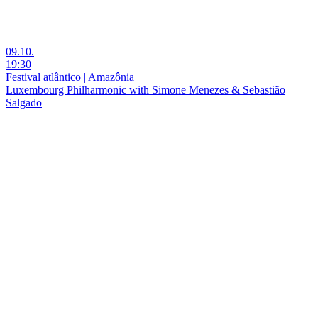
09.10.
19:30
Festival atlântico | Amazônia
Luxembourg Philharmonic with Simone Menezes & Sebastião
Salgado