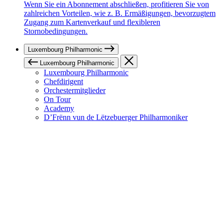
Wenn Sie ein Abonnement abschließen, profitieren Sie von
zahlreichen Vorteilen, wie z. B. Ermäßigungen, bevorzugtem
Zugang zum Kartenverkauf und flexibleren
Stornobedingungen.
Luxembourg Philharmonic
Luxembourg Philharmonic
Luxembourg Philharmonic
Chefdirigent
Orchestermitglieder
On Tour
Academy
D’Frënn vun de Lëtzebuerger Philharmoniker