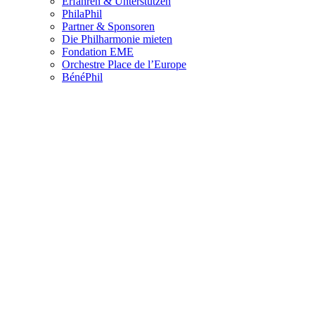
Erfahren & Unterstützen
PhilaPhil
Partner & Sponsoren
Die Philharmonie mieten
Fondation EME
Orchestre Place de l’Europe
BénéPhil