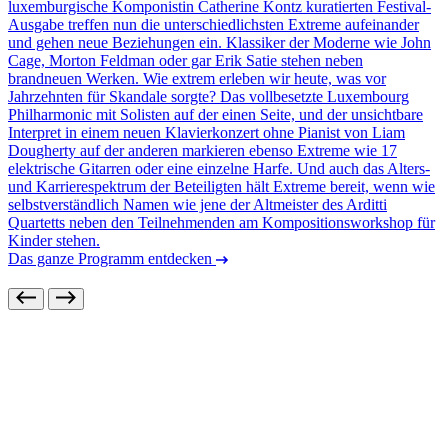
luxemburgische Komponistin Catherine Kontz kuratierten Festival-
Ausgabe treffen nun die unterschiedlichsten Extreme aufeinander
und gehen neue Beziehungen ein. Klassiker der Moderne wie John
Cage, Morton Feldman oder gar Erik Satie stehen neben
brandneuen Werken. Wie extrem erleben wir heute, was vor
Jahrzehnten für Skandale sorgte? Das vollbesetzte Luxembourg
Philharmonic mit Solisten auf der einen Seite, und der unsichtbare
Interpret in einem neuen Klavierkonzert ohne Pianist von Liam
Dougherty auf der anderen markieren ebenso Extreme wie 17
elektrische Gitarren oder eine einzelne Harfe. Und auch das Alters-
und Karrierespektrum der Beteiligten hält Extreme bereit, wenn wie
selbstverständlich Namen wie jene der Altmeister des Arditti
Quartetts neben den Teilnehmenden am Kompositionsworkshop für
Kinder stehen.
Das ganze Programm entdecken