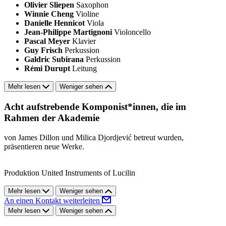
Olivier Sliepen
Saxophon
Winnie Cheng
Violine
Danielle Hennicot
Viola
Jean-Philippe Martignoni
Violoncello
Pascal Meyer
Klavier
Guy Frisch
Perkussion
Galdric Subirana
Perkussion
Rémi Durupt
Leitung
Mehr lesen
Weniger sehen
Acht aufstrebende Komponist*innen, die im
Rahmen der Akademie
von James Dillon und Milica Djordjević betreut wurden,
präsentieren neue Werke.
Produktion United Instruments of Lucilin
Mehr lesen
Weniger sehen
An einen Kontakt weiterleiten
Mehr lesen
Weniger sehen