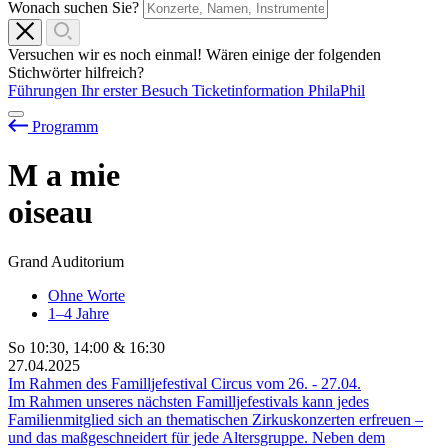
Wonach suchen Sie?
Versuchen wir es noch einmal! Wären einige der folgenden
Stichwörter hilfreich?
Führungen
Ihr erster Besuch
Ticketinformation
PhilaPhil
Programm
M
a
mie
oiseau
Grand Auditorium
Ohne Worte
1–4 Jahre
So
10:30
,
14:00
&
16:30
27.04.2025
Im Rahmen des Familljefestival Circus vom
26.
-
27.04.
Im Rahmen unseres nächsten Familljefestivals kann jedes
Familienmitglied sich an thematischen Zirkuskonzerten erfreuen –
und das maßgeschneidert für jede Altersgruppe. Neben dem