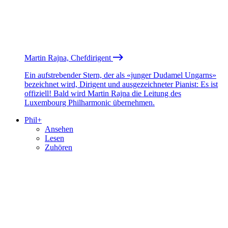
Martin Rajna, Chefdirigent
Ein aufstrebender Stern, der als «junger Dudamel Ungarns»
bezeichnet wird, Dirigent und ausgezeichneter Pianist: Es ist
offiziell! Bald wird Martin Rajna die Leitung des
Luxembourg Philharmonic übernehmen.
Phil+
Ansehen
Lesen
Zuhören