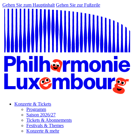
Gehen Sie zum Hauptinhalt
Gehen Sie zur Fußzeile
Konzerte & Tickets
Programm
Saison 2026/27
Tickets & Abonnements
Festivals & Themes
Konzerte & mehr