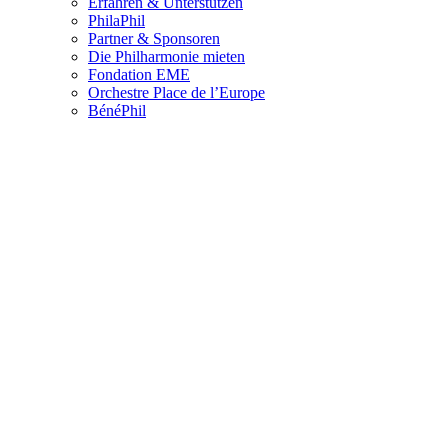
Erfahren & Unterstützen
PhilaPhil
Partner & Sponsoren
Die Philharmonie mieten
Fondation EME
Orchestre Place de l’Europe
BénéPhil