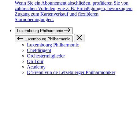
Wenn Sie ein Abonnement abschließen, profitieren Sie von
zahlreichen Vorteilen, wie z. B. Ermäßigungen, bevorzugtem
Zugang zum Kartenverkauf und flexibleren
Stornobedingungen.
Luxembourg Philharmonic
Luxembourg Philharmonic
Luxembourg Philharmonic
Chefdirigent
Orchestermitglieder
On Tour
Academy
D’Frënn vun de Lëtzebuerger Philharmoniker