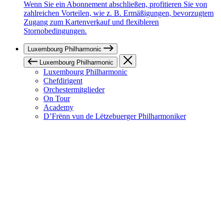
Wenn Sie ein Abonnement abschließen, profitieren Sie von
zahlreichen Vorteilen, wie z. B. Ermäßigungen, bevorzugtem
Zugang zum Kartenverkauf und flexibleren
Stornobedingungen.
Luxembourg Philharmonic
Luxembourg Philharmonic
Luxembourg Philharmonic
Chefdirigent
Orchestermitglieder
On Tour
Academy
D’Frënn vun de Lëtzebuerger Philharmoniker