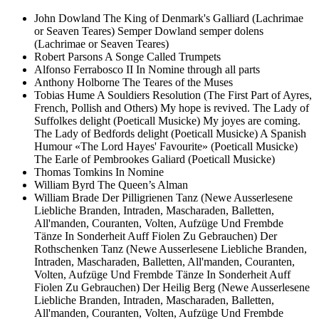
John Dowland
The King of Denmark's Galliard (Lachrimae
or Seaven Teares)
Semper Dowland semper dolens
(Lachrimae or Seaven Teares)
Robert Parsons
A Songe Called Trumpets
Alfonso Ferrabosco II
In Nomine through all parts
Anthony Holborne
The Teares of the Muses
Tobias Hume
A Souldiers Resolution (The First Part of Ayres,
French, Pollish and Others)
My hope is revived. The Lady of
Suffolkes delight (Poeticall Musicke)
My joyes are coming.
The Lady of Bedfords delight (Poeticall Musicke)
A Spanish
Humour «The Lord Hayes' Favourite» (Poeticall Musicke)
The Earle of Pembrookes Galiard (Poeticall Musicke)
Thomas Tomkins
In Nomine
William Byrd
The Queen’s Alman
William Brade
Der Pilligrienen Tanz (Newe Ausserlesene
Liebliche Branden, Intraden, Mascharaden, Balletten,
All'manden, Couranten, Volten, Aufzüge Und Frembde
Tänze In Sonderheit Auff Fiolen Zu Gebrauchen)
Der
Rothschenken Tanz (Newe Ausserlesene Liebliche Branden,
Intraden, Mascharaden, Balletten, All'manden, Couranten,
Volten, Aufzüge Und Frembde Tänze In Sonderheit Auff
Fiolen Zu Gebrauchen)
Der Heilig Berg (Newe Ausserlesene
Liebliche Branden, Intraden, Mascharaden, Balletten,
All'manden, Couranten, Volten, Aufzüge Und Frembde