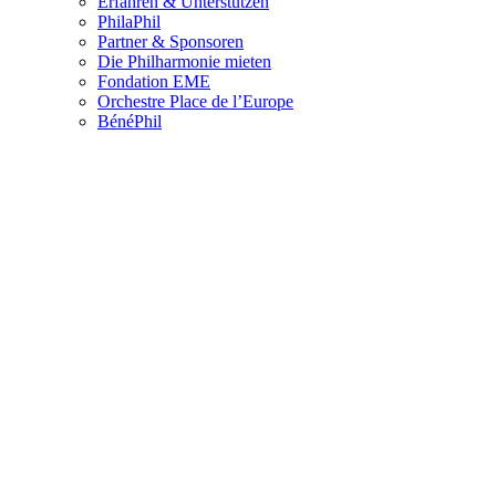
Erfahren & Unterstützen
PhilaPhil
Partner & Sponsoren
Die Philharmonie mieten
Fondation EME
Orchestre Place de l’Europe
BénéPhil