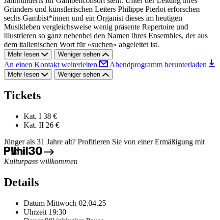
Jahrhunderts für Gambenconsort steht. Unter der Leitung ihres
Gründers und künstlerischen Leiters Philippe Pierlot erforschen
sechs Gambist*innen und ein Organist dieses im heutigen
Musikleben vergleichsweise wenig präsente Repertoire und
illustrieren so ganz nebenbei den Namen ihres Ensembles, der aus
dem italienischen Wort für «suchen» abgeleitet ist.
Mehr lesen
Weniger sehen
An einen Kontakt weiterleiten
Abendprogramm herunterladen
Mehr lesen
Weniger sehen
Tickets
Kat. I
38 €
Kat. II
26 €
Jünger als 31 Jahre alt? Profitieren Sie von einer Ermäßigung mit
Kulturpass willkommen
Details
Datum
Mittwoch 02.04.25
Uhrzeit
19:30