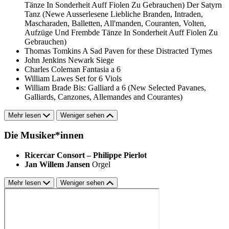
Tänze In Sonderheit Auff Fiolen Zu Gebrauchen)
Der Satyrn
Tanz (Newe Ausserlesene Liebliche Branden, Intraden,
Mascharaden, Balletten, All'manden, Couranten, Volten,
Aufzüge Und Frembde Tänze In Sonderheit Auff Fiolen Zu
Gebrauchen)
Thomas Tomkins
A Sad Paven for these Distracted Tymes
John Jenkins
Newark Siege
Charles Coleman
Fantasia a 6
William Lawes
Set for 6 Viols
William Brade
Bis: Galliard a 6 (New Selected Pavanes,
Galliards, Canzones, Allemandes and Courantes)
Mehr lesen
Weniger sehen
Die Musiker*innen
Ricercar Consort – Philippe Pierlot
Jan Willem Jansen
Orgel
Mehr lesen
Weniger sehen