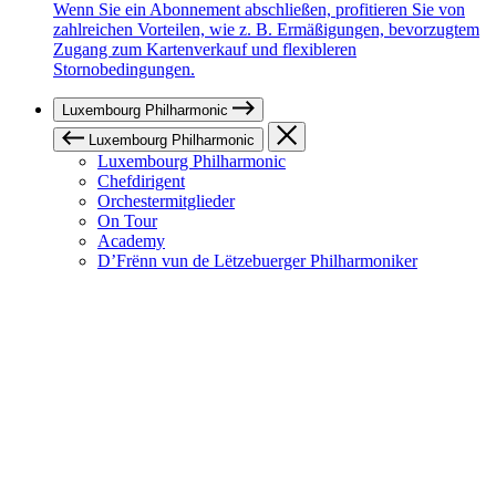
Wenn Sie ein Abonnement abschließen, profitieren Sie von
zahlreichen Vorteilen, wie z. B. Ermäßigungen, bevorzugtem
Zugang zum Kartenverkauf und flexibleren
Stornobedingungen.
Luxembourg Philharmonic
Luxembourg Philharmonic
Luxembourg Philharmonic
Chefdirigent
Orchestermitglieder
On Tour
Academy
D’Frënn vun de Lëtzebuerger Philharmoniker