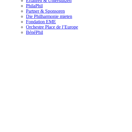
Erfahren & Unterstützen
PhilaPhil
Partner & Sponsoren
Die Philharmonie mieten
Fondation EME
Orchestre Place de l’Europe
BénéPhil