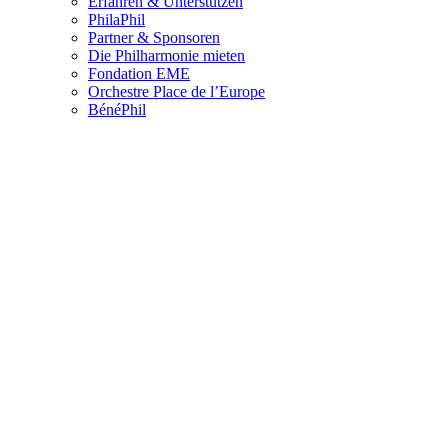
Erfahren & Unterstützen
PhilaPhil
Partner & Sponsoren
Die Philharmonie mieten
Fondation EME
Orchestre Place de l’Europe
BénéPhil