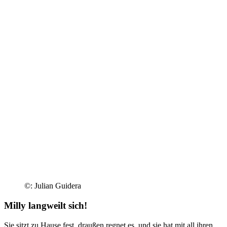
©: Julian Guidera
Milly langweilt sich!
Sie sitzt zu Hause fest, draußen regnet es, und sie hat mit all ihren