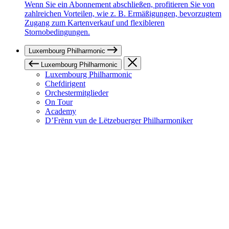
Wenn Sie ein Abonnement abschließen, profitieren Sie von
zahlreichen Vorteilen, wie z. B. Ermäßigungen, bevorzugtem
Zugang zum Kartenverkauf und flexibleren
Stornobedingungen.
Luxembourg Philharmonic
Luxembourg Philharmonic
Luxembourg Philharmonic
Chefdirigent
Orchestermitglieder
On Tour
Academy
D’Frënn vun de Lëtzebuerger Philharmoniker