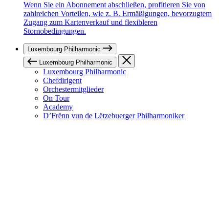
Wenn Sie ein Abonnement abschließen, profitieren Sie von
zahlreichen Vorteilen, wie z. B. Ermäßigungen, bevorzugtem
Zugang zum Kartenverkauf und flexibleren
Stornobedingungen.
Luxembourg Philharmonic
Luxembourg Philharmonic
Luxembourg Philharmonic
Chefdirigent
Orchestermitglieder
On Tour
Academy
D’Frënn vun de Lëtzebuerger Philharmoniker