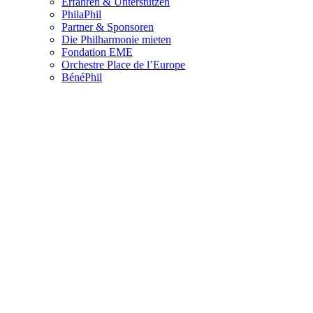
Erfahren & Unterstützen
PhilaPhil
Partner & Sponsoren
Die Philharmonie mieten
Fondation EME
Orchestre Place de l’Europe
BénéPhil