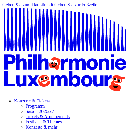
Gehen Sie zum Hauptinhalt
Gehen Sie zur Fußzeile
Konzerte & Tickets
Programm
Saison 2026/27
Tickets & Abonnements
Festivals & Themes
Konzerte & mehr