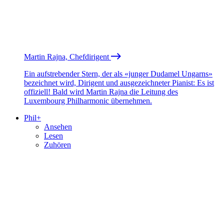
Martin Rajna, Chefdirigent
Ein aufstrebender Stern, der als «junger Dudamel Ungarns»
bezeichnet wird, Dirigent und ausgezeichneter Pianist: Es ist
offiziell! Bald wird Martin Rajna die Leitung des
Luxembourg Philharmonic übernehmen.
Phil+
Ansehen
Lesen
Zuhören