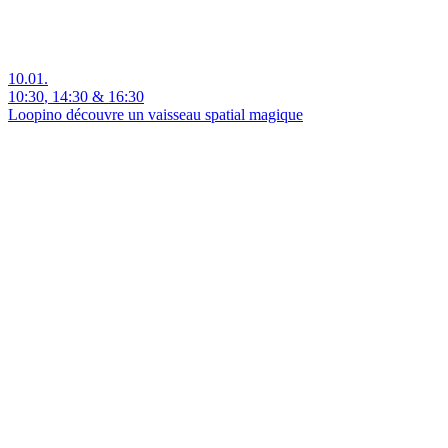
10.01.
10:30
,
14:30
&
16:30
Loopino découvre un vaisseau spatial magique