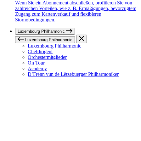
Wenn Sie ein Abonnement abschließen, profitieren Sie von
zahlreichen Vorteilen, wie z. B. Ermäßigungen, bevorzugtem
Zugang zum Kartenverkauf und flexibleren
Stornobedingungen.
Luxembourg Philharmonic
Luxembourg Philharmonic
Luxembourg Philharmonic
Chefdirigent
Orchestermitglieder
On Tour
Academy
D’Frënn vun de Lëtzebuerger Philharmoniker