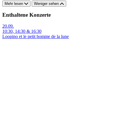
Mehr lesen
Weniger sehen
Enthaltene Konzerte
20.09.
10:30
,
14:30
&
16:30
Loopino et le petit homme de la lune