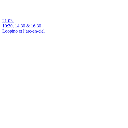
21.03.
10:30
,
14:30
&
16:30
Loopino et l’arc-en-ciel