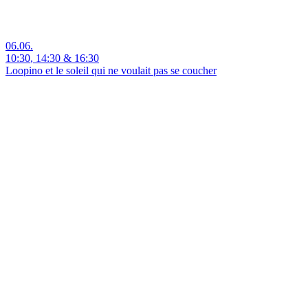
06.06.
10:30
,
14:30
&
16:30
Loopino et le soleil qui ne voulait pas se coucher