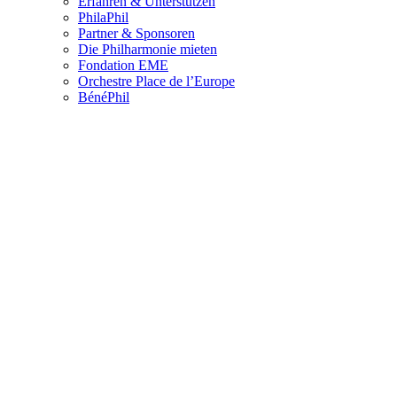
Erfahren & Unterstützen
PhilaPhil
Partner & Sponsoren
Die Philharmonie mieten
Fondation EME
Orchestre Place de l’Europe
BénéPhil