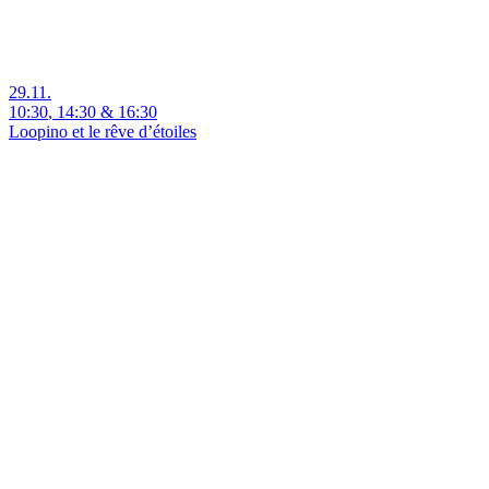
29.11.
10:30
,
14:30
&
16:30
Loopino et le rêve d’étoiles