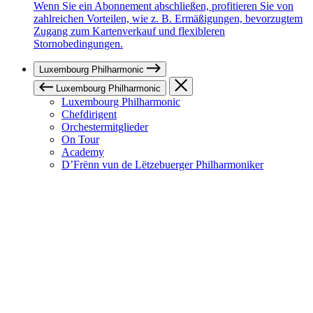
Wenn Sie ein Abonnement abschließen, profitieren Sie von
zahlreichen Vorteilen, wie z. B. Ermäßigungen, bevorzugtem
Zugang zum Kartenverkauf und flexibleren
Stornobedingungen.
Luxembourg Philharmonic
Luxembourg Philharmonic
Luxembourg Philharmonic
Chefdirigent
Orchestermitglieder
On Tour
Academy
D’Frënn vun de Lëtzebuerger Philharmoniker