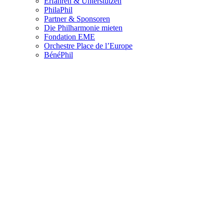
Erfahren & Unterstützen
PhilaPhil
Partner & Sponsoren
Die Philharmonie mieten
Fondation EME
Orchestre Place de l’Europe
BénéPhil