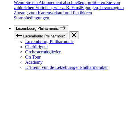
Wenn Sie ein Abonnement abschließen, profitieren Sie von
zahlreichen Vorteilen, wie z. B. Ermäßigungen, bevorzugtem
Zugang zum Kartenverkauf und flexibleren
Stornobedingungen.
Luxembourg Philharmonic
Luxembourg Philharmonic
Luxembourg Philharmonic
Chefdirigent
Orchestermitglieder
On Tour
Academy
D’Frënn vun de Lëtzebuerger Philharmoniker