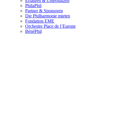
Erfahren & Unterstützen
PhilaPhil
Partner & Sponsoren
Die Philharmonie mieten
Fondation EME
Orchestre Place de l’Europe
BénéPhil