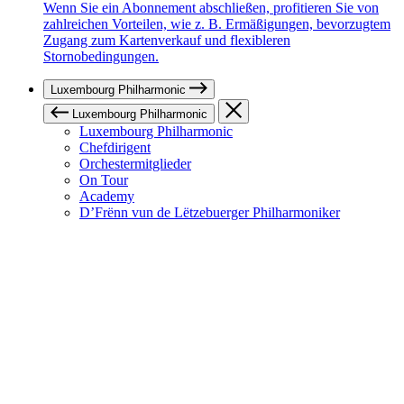
Wenn Sie ein Abonnement abschließen, profitieren Sie von
zahlreichen Vorteilen, wie z. B. Ermäßigungen, bevorzugtem
Zugang zum Kartenverkauf und flexibleren
Stornobedingungen.
Luxembourg Philharmonic
Luxembourg Philharmonic
Luxembourg Philharmonic
Chefdirigent
Orchestermitglieder
On Tour
Academy
D’Frënn vun de Lëtzebuerger Philharmoniker