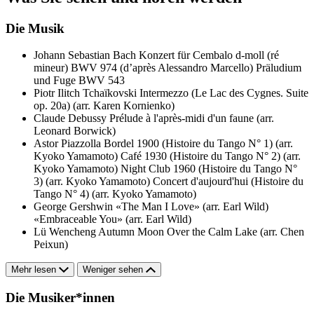
Die Musik
Johann Sebastian Bach
Konzert für Cembalo d-moll (ré
mineur) BWV 974 (d’après Alessandro Marcello)
Präludium
und Fuge BWV 543
Piotr Ilitch Tchaïkovski
Intermezzo (Le Lac des Cygnes. Suite
op. 20a) (arr. Karen Kornienko)
Claude Debussy
Prélude à l'après-midi d'un faune (arr.
Leonard Borwick)
Astor Piazzolla
Bordel 1900 (Histoire du Tango N° 1) (arr.
Kyoko Yamamoto)
Café 1930 (Histoire du Tango N° 2) (arr.
Kyoko Yamamoto)
Night Club 1960 (Histoire du Tango N°
3) (arr. Kyoko Yamamoto)
Concert d'aujourd'hui (Histoire du
Tango N° 4) (arr. Kyoko Yamamoto)
George Gershwin
«The Man I Love» (arr. Earl Wild)
«Embraceable You» (arr. Earl Wild)
Lü Wencheng
Autumn Moon Over the Calm Lake (arr. Chen
Peixun)
Mehr lesen
Weniger sehen
Die Musiker*innen