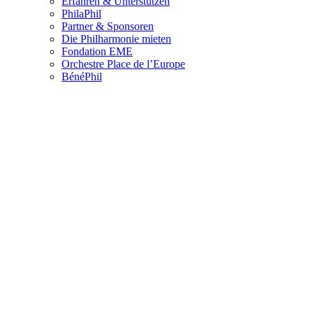
Erfahren & Unterstützen
PhilaPhil
Partner & Sponsoren
Die Philharmonie mieten
Fondation EME
Orchestre Place de l’Europe
BénéPhil