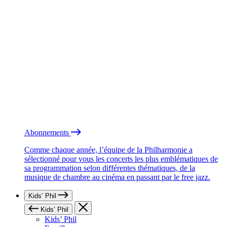
Abonnements
Comme chaque année, l’équipe de la Philharmonie a
sélectionné pour vous les concerts les plus emblématiques de
sa programmation selon différentes thématiques, de la
musique de chambre au cinéma en passant par le free jazz.
Kids’ Phil
Kids’ Phil
Kids’ Phil