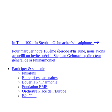
In Tune 100 - In Stephan Gehmacher’s headphones
Pour marquer notre 100ème épisode d'In Tune, nous avons
accueilli un invité spécial: Stephan Gehmacher, directeur
général de la Philharmonie!
Participer & soutenir
PhilaPhil
Entreprises partenaires
Louer la Philharmonie
Fondation EME
Orchestre Place de l’Europe
BénéPhil