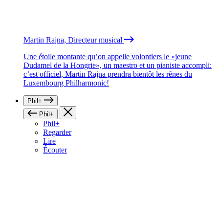
Martin Rajna, Directeur musical
Une étoile montante qu’on appelle volontiers le «jeune
Dudamel de la Hongrie», un maestro et un pianiste accompli:
c’est officiel, Martin Rajna prendra bientôt les rênes du
Luxembourg Philharmonic!
Phil+
Phil+
Phil+
Regarder
Lire
Écouter