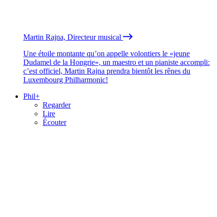
Martin Rajna, Directeur musical
Une étoile montante qu’on appelle volontiers le «jeune
Dudamel de la Hongrie», un maestro et un pianiste accompli:
c’est officiel, Martin Rajna prendra bientôt les rênes du
Luxembourg Philharmonic!
Phil+
Regarder
Lire
Écouter