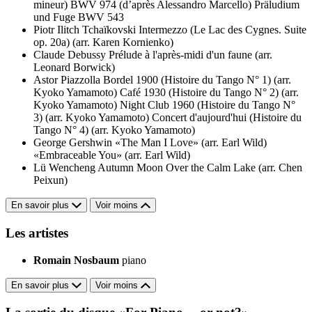
mineur) BWV 974 (d’après Alessandro Marcello)
Präludium
und Fuge BWV 543
Piotr Ilitch Tchaïkovski
Intermezzo (Le Lac des Cygnes. Suite
op. 20a) (arr. Karen Kornienko)
Claude Debussy
Prélude à l'après-midi d'un faune (arr.
Leonard Borwick)
Astor Piazzolla
Bordel 1900 (Histoire du Tango N° 1) (arr.
Kyoko Yamamoto)
Café 1930 (Histoire du Tango N° 2) (arr.
Kyoko Yamamoto)
Night Club 1960 (Histoire du Tango N°
3) (arr. Kyoko Yamamoto)
Concert d'aujourd'hui (Histoire du
Tango N° 4) (arr. Kyoko Yamamoto)
George Gershwin
«The Man I Love» (arr. Earl Wild)
«Embraceable You» (arr. Earl Wild)
Lü Wencheng
Autumn Moon Over the Calm Lake (arr. Chen
Peixun)
En savoir plus
Voir moins
Les artistes
Romain Nosbaum
piano
En savoir plus
Voir moins