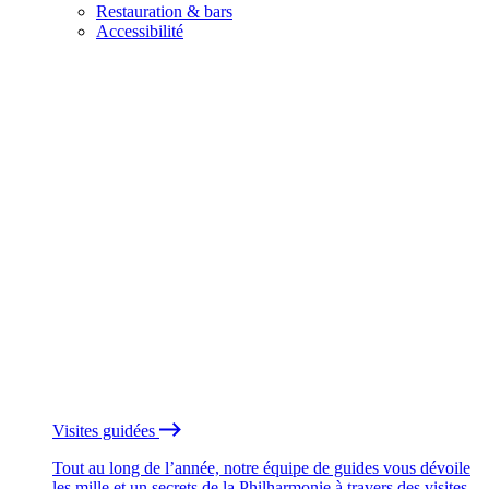
Restauration & bars
Accessibilité
Visites guidées
Tout au long de l’année, notre équipe de guides vous dévoile
les mille et un secrets de la Philharmonie à travers des visites