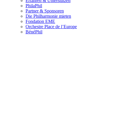
Erfahren & Unterstützen
PhilaPhil
Partner & Sponsoren
Die Philharmonie mieten
Fondation EME
Orchestre Place de l’Europe
BénéPhil