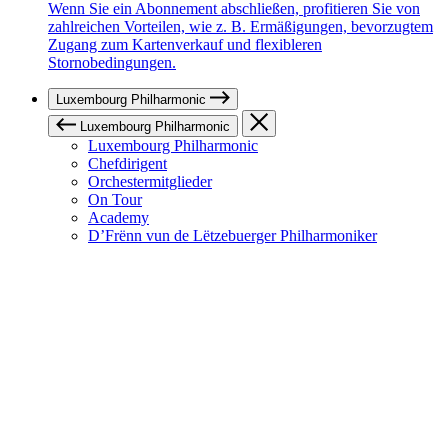
Wenn Sie ein Abonnement abschließen, profitieren Sie von
zahlreichen Vorteilen, wie z. B. Ermäßigungen, bevorzugtem
Zugang zum Kartenverkauf und flexibleren
Stornobedingungen.
Luxembourg Philharmonic
Luxembourg Philharmonic
Luxembourg Philharmonic
Chefdirigent
Orchestermitglieder
On Tour
Academy
D’Frënn vun de Lëtzebuerger Philharmoniker